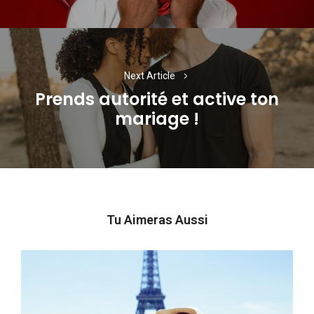
Next Article
Prends autorité et active ton
Next
mariage !
post:
Tu Aimeras Aussi