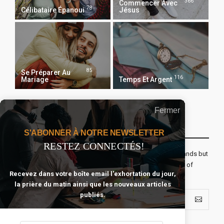
366
Commencer Avec
78
Célibataire Épanoui
Jésus
85
Se Préparer Au
116
Mariage
Temps Et Argent
Fermer
Recevoir Notre Newsletter Chaque Matin
S'ABONNER À NOTRE NEWSLETTER
RESTEZ CONNECTÉS!
The real voyage of discovery consists not in seeking new lands but
seeing with new eyes. All journeys have secret destinations of
Recevez dans votre boîte email l'exhortation du jour,
which the traveler is unaware.
la prière du matin ainsi que les nouveaux articles
publiés.