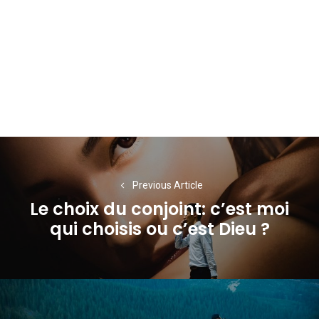
Navigation
de
Previous Article
l’article
Le choix du conjoint: c’est moi
Previous
qui choisis ou c’est Dieu ?
post: