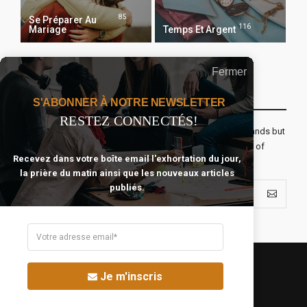
85
Se Préparer Au
116
Mariage
Temps Et Argent
Fermer
Recevoir Notre Newsletter Chaque Matin
S'ABONNER À NOTRE NEWSLETTER
RESTEZ CONNECTÉS!
The real voyage of discovery consists not in seeking new lands but
seeing with new eyes. All journeys have secret destinations of
Recevez dans votre boîte email l'exhortation du jour,
which the traveler is unaware.
la prière du matin ainsi que les nouveaux articles
publiés.
Je m'inscris