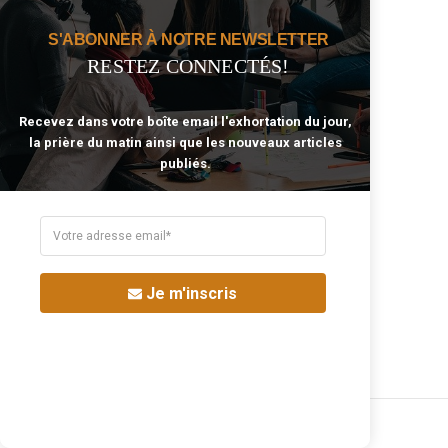
Répondre
S'ABONNER À NOTRE NEWSLETTER
RESTEZ CONNECTÉS!
Laisser Un Commentaire
Recevez dans votre boîte email l'exhortation du jour,
la prière du matin ainsi que les nouveaux articles
publiés.
Je m'inscris
Share the article: