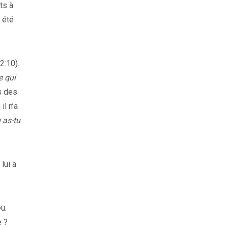
ts à
 été
2:10).
e qui
s des
il n’a
 as-tu
lui a
u.
e ?