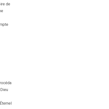
oire de
me
ompte
 procéda
e Dieu
’Éternel