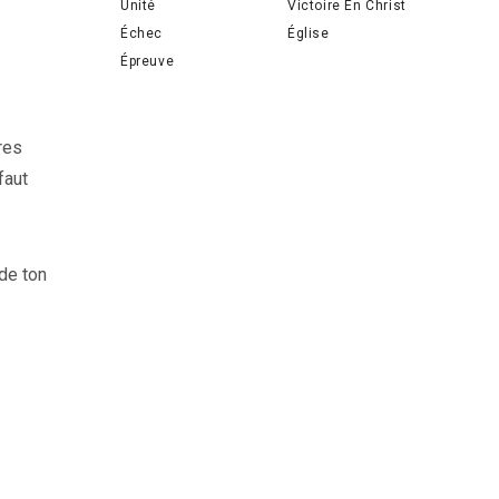
Unité
Victoire En Christ
Échec
Église
Épreuve
res
faut
 de ton