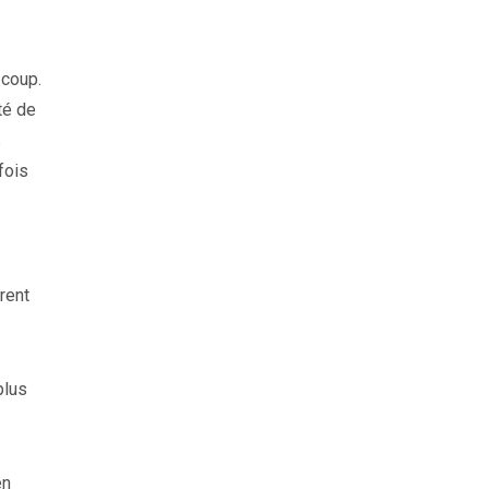
 coup.
té de
s
fois
rent
plus
en