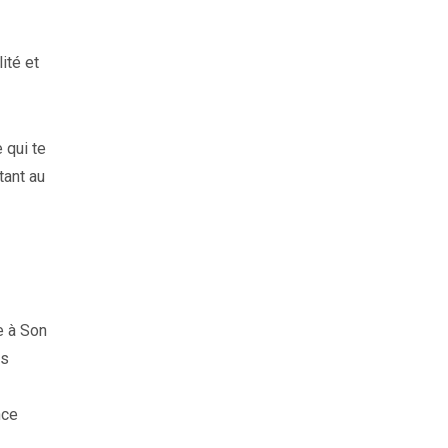
ité et
 qui te
tant au
e à Son
us
nce