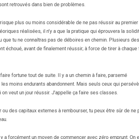
sont retrouvés dans bien de problèmes.
un risque plus ou moins considérable de ne pas réussir au premier
riques réalisées, il n’y a que la pratique qui éprouvera la solidi
ieu que tu ne connaîtras pas de déboires en chemin. Plusieurs de
nt échoué, avant de finalement réussir; à force de tirer à chaque 
faire fortune tout de suite. Il y a un chemin à faire, parsemé
ue les moins endurants abandonnent. Mais seuls ceux qui persévè
on veut un jour réussir. J’appelle ça faire ses classes.
 ou des capitaux externes à rembourser, tu peux être sûr de ne 
eau.
a, il y a forcément un moyen de commencer avec zéro emprunt. On 