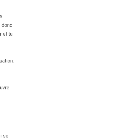
te
s donc
r et tu
uation.
œuvre
i se