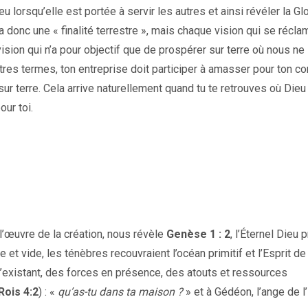
ieu lorsqu’elle est portée à servir les autres et ainsi révéler la Gl
 a donc une « finalité terrestre », mais chaque vision qui se récla
 vision qui n’a pour objectif que de prospérer sur terre où nous ne
es termes, ton entreprise doit participer à amasser pour ton c
r terre. Cela arrive naturellement quand tu te retrouves où Dieu
our toi.
e l’œuvre de la création, nous révèle
Genèse 1 : 2
, l’Éternel Dieu
me et vide, les ténèbres recouvraient l’océan primitif et l’Esprit d
l’existant, des forces en présence, des atouts et ressources
Rois 4:2
) : «
qu’as-tu dans ta maison ?
» et à Gédéon, l’ange de l