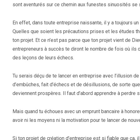
sont aventurés sur ce chemin aux funestes sinuosités se 
En effet, dans toute entreprise naissante, il y a toujours 
Quelles que soient les précautions prises et les études théo
ton projet. Et ce n’est pas parce que ton projet vient de D
entrepreneurs à succès te diront le nombre de fois où ils o
des leçons de leurs échecs.
Tu serais déçu de te lancer en entreprise avec l’illusion de 
d’embûches, fait d’échecs et de désillusions, de sorte q
deviennent prospères. Il faut d’abord apprendre à perdre si 
Mais quand tu échoues avec un emprunt bancaire à honorer
avoir ni les moyens ni la motivation pour te lancer de nouv
Si ton projet de création d’entreprise est si fiable que ç