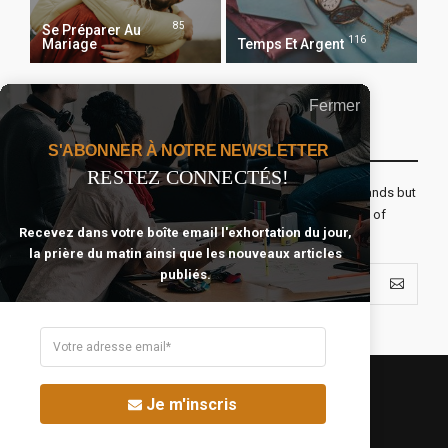
85
Se Préparer Au
116
Mariage
Temps Et Argent
Fermer
Recevoir Notre Newsletter Chaque Matin
S'ABONNER À NOTRE NEWSLETTER
RESTEZ CONNECTÉS!
The real voyage of discovery consists not in seeking new lands but
seeing with new eyes. All journeys have secret destinations of
Recevez dans votre boîte email l'exhortation du jour,
which the traveler is unaware.
la prière du matin ainsi que les nouveaux articles
publiés.
Je m'inscris