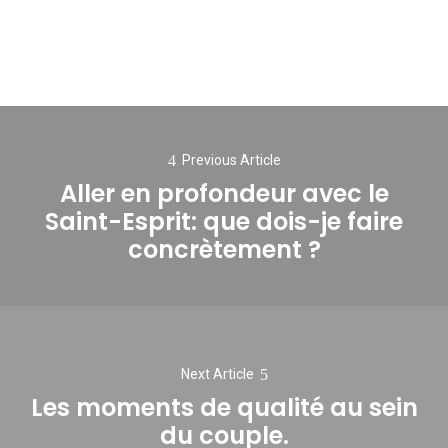
Navigation
de
Previous Article
Aller en profondeur avec le
l’article
Saint-Esprit: que dois-je faire
Previous
concrètement ?
post:
Next Article
Les moments de qualité au sein
Next
du couple.
post: