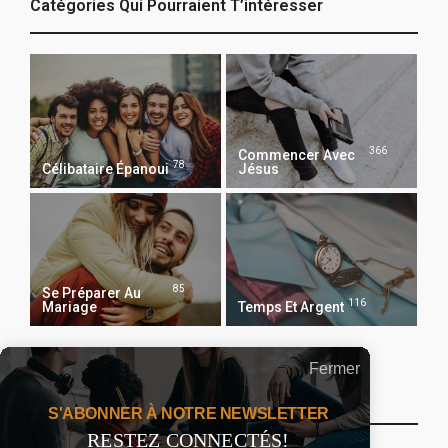
Catégories Qui Pourraient T’intéresser
366
Commencer Avec
78
Célibataire Épanoui
Jésus
85
Se Préparer Au
116
Mariage
Temps Et Argent
Fermer
Recevoir Notre Newsletter Chaque Matin
S'ABONNER À NOTRE NEWSLETTER
RESTEZ CONNECTÉS!