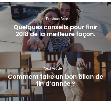
Navigation
de
Previous Article
l’article
Quelques conseils pour finir
Previous
2018 de la meilleure façon.
post:
Next Article
Comment faire un bon bilan de
Next
fin d’année ?
post: