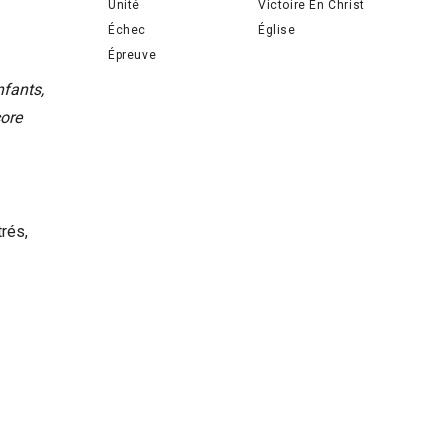
Unité
Victoire En Christ
Échec
Église
Épreuve
nfants,
core
rés,