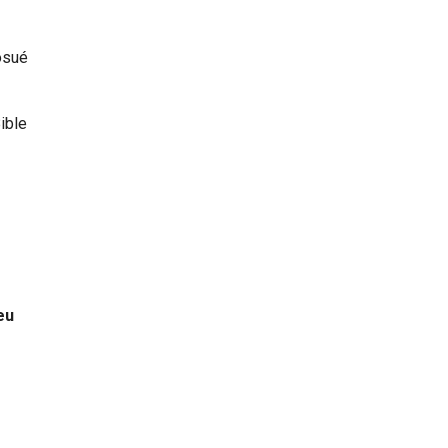
Josué
ible
eu