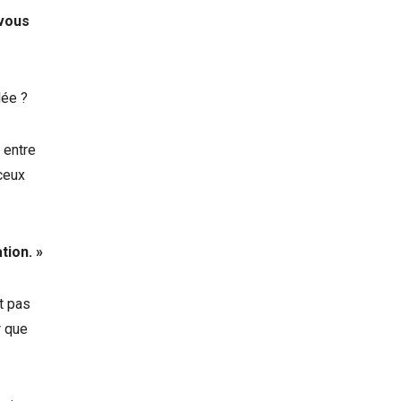
 vous
lée ?
 entre
 ceux
tion. »
t pas
r que