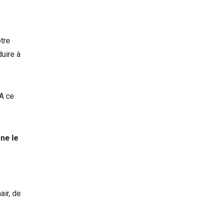
tre
duire à
 A ce
 ne le
air, de