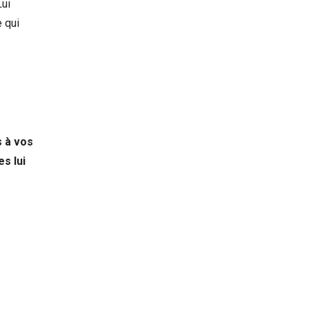
Lui
e qui
s à vos
s lui