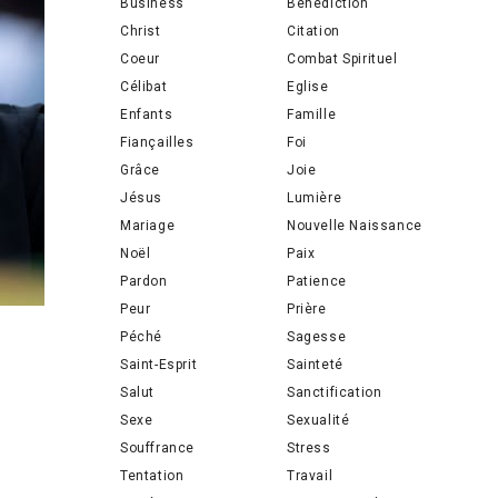
Business
Bénédiction
Christ
Citation
Coeur
Combat Spirituel
Célibat
Eglise
Enfants
Famille
Fiançailles
Foi
Grâce
Joie
Jésus
Lumière
Mariage
Nouvelle Naissance
Noël
Paix
Pardon
Patience
Peur
Prière
Péché
Sagesse
Saint-Esprit
Sainteté
Salut
Sanctification
Sexe
Sexualité
Souffrance
Stress
Tentation
Travail