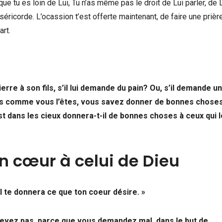
que tu es loin de Lui, Tu n’as même pas le droit de Lui parler, de 
éricorde. L’ocassion t’est offerte maintenant, de faire une prièr
art.
rre à son fils, s’il lui demande du pain? Ou, s’il demande un
ants comme vous l’êtes, vous savez donner de bonnes chose
t dans les cieux donnera-t-il de bonnes choses à ceux qui le
on cœur à celui de Dieu
il te donnera ce que ton coeur désire. »
cevez pas, parce que vous demandez mal, dans le but de