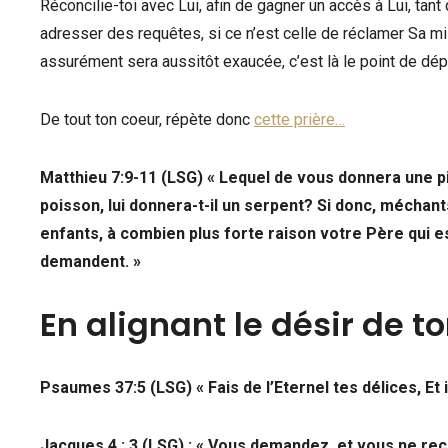
Réconcilie-toi avec Lui, afin de gagner un accès à Lui, tant 
adresser des requêtes, si ce n’est celle de réclamer Sa mis
assurément sera aussitôt exaucée, c’est là le point de dép
De tout ton coeur, répète donc
cette prière…
Matthieu 7:9-11 (LSG) « Lequel de vous donnera une pie
poisson, lui donnera-t-il un serpent? Si donc, méch
enfants, à combien plus forte raison votre Père qui es
demandent. »
En alignant le désir de t
Psaumes 37:5 (LSG) « Fais de l’Eternel tes délices, Et 
Jacques 4 : 3 (LSG) : « Vous demandez, et vous ne re