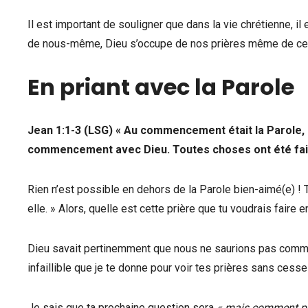
Il est important de souligner que dans la vie chrétienne, i
de nous-même, Dieu s’occupe de nos prières même de ce
En priant avec la Parole
Jean 1:1-3 (LSG) « Au commencement était la Parole, et 
commencement avec Dieu. Toutes choses ont été faites p
Rien n’est possible en dehors de la Parole bien-aimé(e) ! To
elle. » Alors, quelle est cette prière que tu voudrais faire
Dieu savait pertinemment que nous ne saurions pas comment
infaillible que je te donne pour voir tes prières sans cess
Je sais que ta prochaine question sera
« mais comment pri