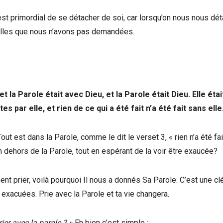
l est primordial de se détacher de soi, car lorsqu’on nous nous d
lles que nous n’avons pas demandées.
la Parole était avec Dieu, et la Parole était Dieu. Elle étai
ar elle, et rien de ce qui a été fait n’a été fait sans elle.
ut est dans la Parole, comme le dit le verset 3, « rien n’a été fa
 en dehors de la Parole, tout en espérant de la voir être exaucée?
 prier, voilà pourquoi Il nous a donnés Sa Parole. C’est une cl
e exacuées. Prie avec la Parole et ta vie changera.
er avec la parole ? »
Eh bien c’est simple :