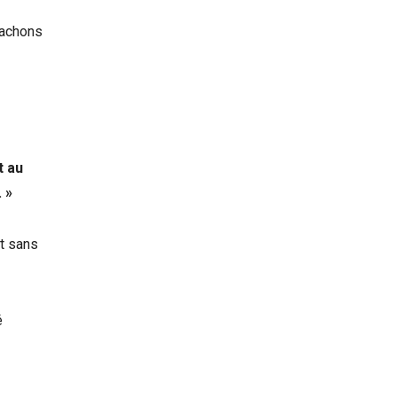
étachons
t au
 »
it sans
é