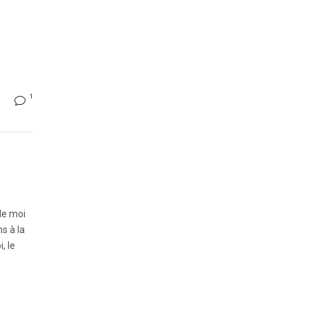
1
de moi
s à la
, le