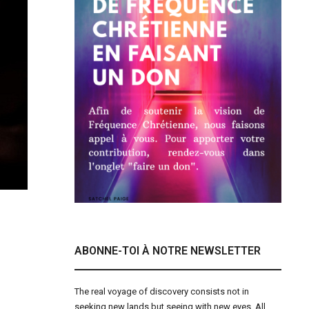
ABONNE-TOI À NOTRE NEWSLETTER
The real voyage of discovery consists not in
seeking new lands but seeing with new eyes. All