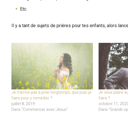
Etc.
Il y a tant de sujets de prières pour tes enfants, alors lan
Je n’arrive pas à prier longtemps, que puis-je
Je veux plaire 
faire pour y remédier ?
faire ?
juillet 8, 2019
octobre 11, 202
Dans "Commencer avec Jésus"
Dans "Grandir sp