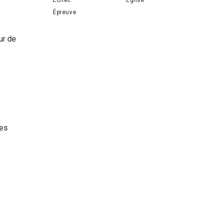
Épreuve
ur de
mes