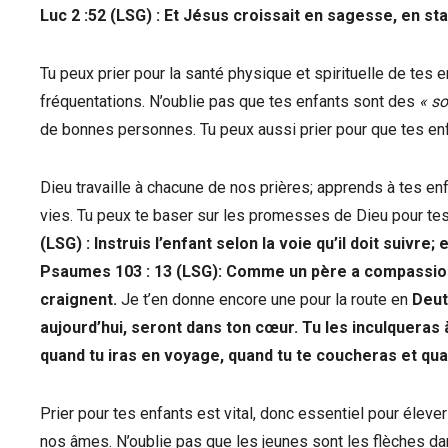
Luc 2 :52 (LSG) : Et Jésus croissait en sagesse, en s
Tu peux prier pour la santé physique et spirituelle de tes e
fréquentations. N’oublie pas que tes enfants sont des
« so
de bonnes personnes. Tu peux aussi prier pour que tes en
Dieu travaille à chacune de nos prières; apprends à tes enf
vies. Tu peux te baser sur les promesses de Dieu pour tes e
(LSG) : Instruis l’enfant selon la voie qu’il doit suivre;
Psaumes 103 : 13 (LSG): Comme un père a compassion 
craignent.
Je t’en donne encore une pour la route en
Deut
aujourd’hui, seront dans ton cœur. Tu les inculqueras 
quand tu iras en voyage, quand tu te coucheras et qua
Prier pour tes enfants est vital, donc essentiel pour élev
nos âmes. N’oublie pas que les jeunes sont les flèches da