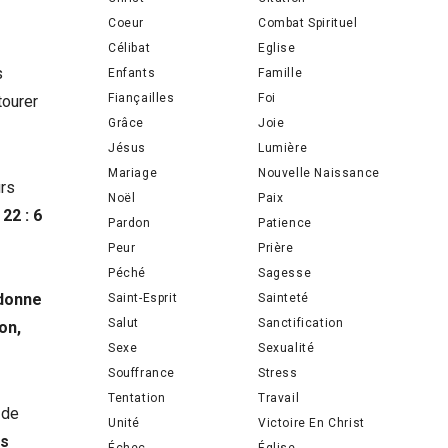
Coeur
Combat Spirituel
Célibat
Eglise
s
Enfants
Famille
Fiançailles
Foi
tourer
Grâce
Joie
Jésus
Lumière
Mariage
Nouvelle Naissance
urs
Noël
Paix
22 : 6
Pardon
Patience
Peur
Prière
Péché
Sagesse
 donne
Saint-Esprit
Sainteté
Salut
Sanctification
on,
Sexe
Sexualité
Souffrance
Stress
Tentation
Travail
 de
Unité
Victoire En Christ
es
Échec
Église