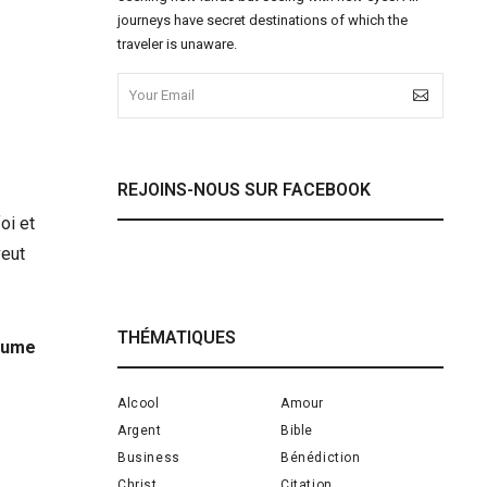
journeys have secret destinations of which the
traveler is unaware.
REJOINS-NOUS SUR FACEBOOK
oi et
veut
THÉMATIQUES
yaume
Alcool
Amour
Argent
Bible
Business
Bénédiction
Christ
Citation