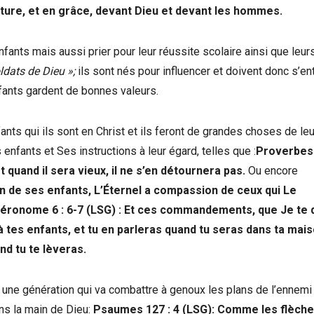
tature, et en grâce, devant Dieu et devant les hommes.
nfants mais aussi prier pour leur réussite scolaire ainsi que leur
ldats de Dieu »;
ils sont nés pour influencer et doivent donc s’en
fants gardent de bonnes valeurs.
ants qui ils sont en Christ et ils feront de grandes choses de le
nfants et Ses instructions à leur égard, telles que :
Proverbes 
 et quand il sera vieux, il ne s’en détournera pas.
Ou encore
de ses enfants, L’Éternel a compassion de ceux qui Le
éronome 6 : 6-7 (LSG) : Et ces commandements, que Je te
à tes enfants, et tu en parleras quand tu seras dans ta mais
nd tu te lèveras.
er une génération qui va combattre à genoux les plans de l’ennemi
ns la main de Dieu:
Psaumes 127 : 4 (LSG): Comme les flèch