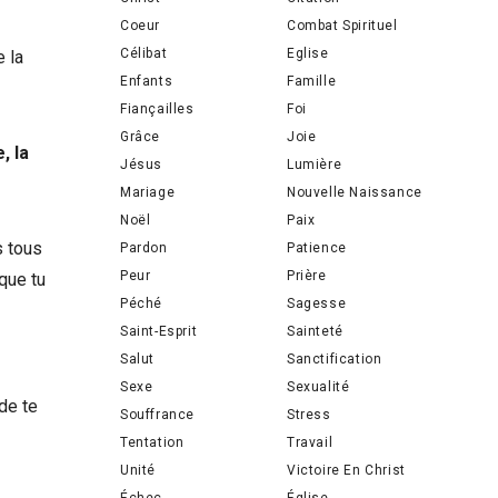
Coeur
Combat Spirituel
Célibat
Eglise
e la
Enfants
Famille
Fiançailles
Foi
Grâce
Joie
, la
Jésus
Lumière
Mariage
Nouvelle Naissance
Noël
Paix
s tous
Pardon
Patience
Peur
Prière
que tu
Péché
Sagesse
Saint-Esprit
Sainteté
Salut
Sanctification
Sexe
Sexualité
de te
Souffrance
Stress
Tentation
Travail
Unité
Victoire En Christ
Échec
Église