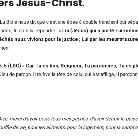
ers Jésus-Christ
.
La Bible nous dit que c’est une épée à double tranchant qui sépa
sées, tu dois lui répondre :
« Lui (Jésus) qui a porté Lui-mêm
chés nous vivions pour la justice ; Lui par les meurtrissur
men!
:5 (LSG) « Car Tu es bon, Seigneur, Tu pardonnes, Tu es pl
eu de pardon, Il relève la tête de celui qui est affligé, Il pardon
ieu, merci d’avoir porté tous mes péchés, d’avoir détruit la puis
uffle de vie, pour les aliments, pour le logement, pour la santé 