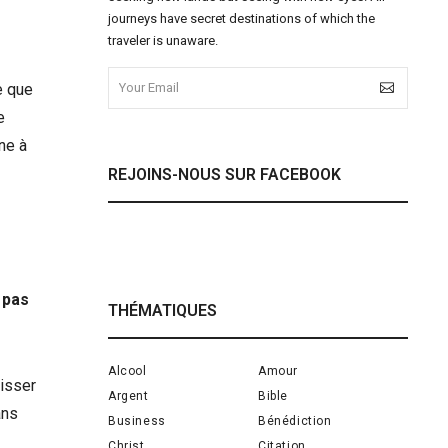
journeys have secret destinations of which the
traveler is unaware.
e que
e
ne à
REJOINS-NOUS SUR FACEBOOK
 pas
THÉMATIQUES
Alcool
Amour
aisser
Argent
Bible
ans
Business
Bénédiction
Christ
Citation