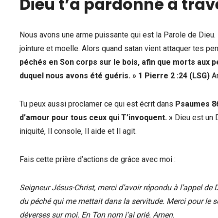
Dieu t’a pardonné à trav
Nous avons une arme puissante qui est la Parole de Dieu. 
jointure et moelle. Alors quand satan vient attaquer tes pen
péchés en Son corps sur le bois, afin que morts aux pé
duquel nous avons été guéris. »
1 Pierre 2 :24 (LSG)
A
Tu peux aussi proclamer ce qui est écrit dans
Psaumes 86 
d’amour pour tous ceux qui T’invoquent. »
Dieu est un Di
iniquité, Il console, Il aide et Il agit.
Fais cette prière d’actions de grâce avec moi :
Seigneur Jésus-Christ, merci d’avoir répondu à l’appel de D
du péché qui me mettait dans la servitude. Merci pour le so
déverses sur moi. En Ton nom j’ai prié. Amen
.