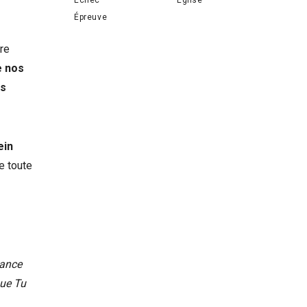
Épreuve
re
e nos
es
ein
ne toute
sance
que Tu