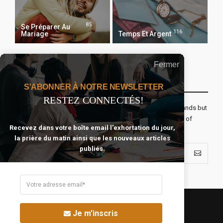
85
Se Préparer Au
116
Mariage
Temps Et Argent
Fermer
Recevoir Notre Newsletter Chaque Matin
S'ABONNER À NOTRE NEWSLETTER
RESTEZ CONNECTÉS!
The real voyage of discovery consists not in seeking new lands but
seeing with new eyes. All journeys have secret destinations of
Recevez dans votre boîte email l'exhortation du jour,
which the traveler is unaware.
la prière du matin ainsi que les nouveaux articles
publiés.
Je m'inscris