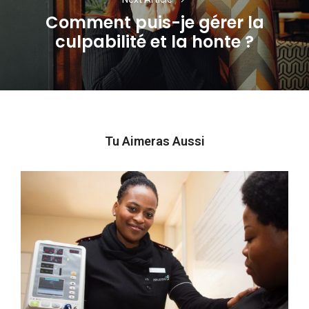
Comment puis-je gérer la
Next
culpabilité et la honte ?
post:
Tu Aimeras Aussi