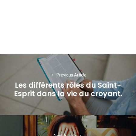
Navigation
de
Previous Article
l’article
Les différents rôles du Saint-
Previous
Esprit dans la vie du croyant.
post:
Next Article