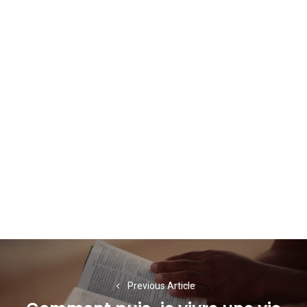
Navigation
de
Previous Article
l’article