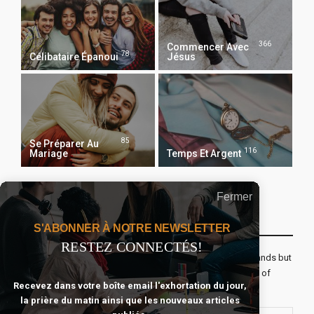
366
Commencer Avec
78
Célibataire Épanoui
Jésus
85
Se Préparer Au
116
Mariage
Temps Et Argent
Fermer
Recevoir Notre Newsletter Chaque Matin
S'ABONNER À NOTRE NEWSLETTER
RESTEZ CONNECTÉS!
The real voyage of discovery consists not in seeking new lands but
seeing with new eyes. All journeys have secret destinations of
Recevez dans votre boîte email l'exhortation du jour,
which the traveler is unaware.
la prière du matin ainsi que les nouveaux articles