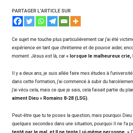
PARTAGER L'ARTICLE SUR
Ce sujet me touche plus particulièrement car j’ai été victi
expérience en tant que chrétienne et de pouvoir aider, enc
moment. Jésus est là, car
«
lorsque le malheureux crie,
Il y a deux ans, je suis allée faire mes études à l’univers
dans cette formation, j’ai commencé à subir du harcèlemen
j’ai vécu cela, mais ce que je sais, cela faisait partie du pl
aiment Dieu
»
Romains 8-28 (LSG).
Peut-être que tu te poses la question, mais pourquoi Dieu 
quelques secondes dans une situation, pourquoi Il ne l’a pas
tenté par le mal, et Il ne tente Lui-même personne. »
D