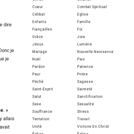
Coeur
Combat Spirituel
Célibat
Eglise
Enfants
Famille
e dire
Fiançailles
Foi
Grâce
Joie
Jésus
Lumière
Donc je
Mariage
Nouvelle Naissance
ue je
Noël
Paix
Pardon
Patience
Peur
Prière
Péché
Sagesse
Saint-Esprit
Sainteté
Salut
Sanctification
Sexe
Sexualité
e. »
Souffrance
Stress
y allais
Tentation
Travail
avait
Unité
Victoire En Christ
Échec
Église