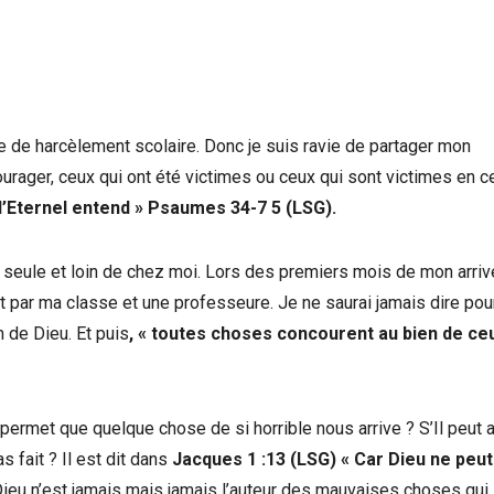
me de harcèlement scolaire. Donc je suis ravie de partager mon
ourager, ceux qui ont été victimes ou ceux qui sont victimes en c
 l’Eternel entend
»
Psaumes 34-7 5 (LSG).
ité seule et loin de chez moi. Lors des premiers mois de mon arri
t par ma classe et une professeure. Je ne saurai jamais dire pou
an de Dieu. Et puis
, «
toutes choses concourent au bien de ceu
permet que quelque chose de si horrible nous arrive ? S’Il peut a
 fait ? Il est dit dans
Jacques 1 :13 (LSG) « Car Dieu ne peut
ieu n’est jamais mais jamais l’auteur des mauvaises choses qui