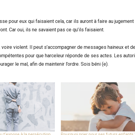
se pour eux qui faisaient cela, car ils auront à faire au jugement
ont. Car oui, ils ne savaient pas ce qu’ils faisaient.
, voire violent. Il peut s’accompagner de messages haineux et d
s compétentes pour que harceleur réponde de ses actes. Les autor
ager le mal, afin de maintenir l’ordre. Sois béni (e).
u t’expose à la persécution.
Pourquoi prier pour ses futurs enfants 