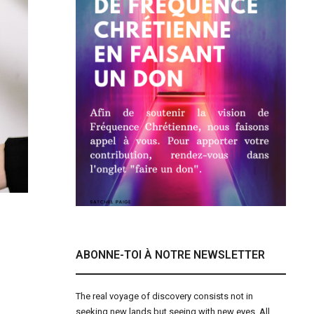
ABONNE-TOI À NOTRE NEWSLETTER
The real voyage of discovery consists not in
seeking new lands but seeing with new eyes. All