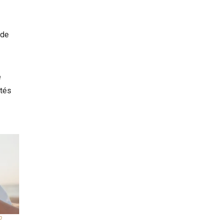
 de
e
ités
?