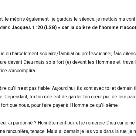
t, le mépris également, je gardais le silence, je mettais ma con
 dans
Jacques 1 :20 (LSG) « car la colère de l’homme n’acco
ubis du harcèlement scolaire/familial ou professionnel, fais silen
ure devant Dieu mais sois fort (e) devant les Hommes et travail
tice s’accomplira.
e qu’il n’est pas fiable. Aujourd’hui, ils sont avec toi et demain i
re. Cependant, toi ton rôle est de garder ton cœur pur, de leur pa
s fort que nous, pour faire payer à l’Homme ce qu’il sème.
 leur ai pardonné ? Honnêtement oui, et je remercie Dieu car je ne
ne rancunière, tenace. Mais si demain je les vois dans la rue, je 