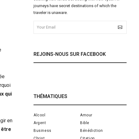
journeys have secret destinations of which the
traveler is unaware.
e
REJOINS-NOUS SUR FACEBOOK
vée
rquoi
x qui
THÉMATIQUES
Alcool
Amour
gir en
Argent
Bible
 être
Business
Bénédiction
Christ
Citation