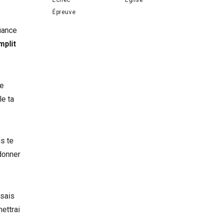
Épreuve
fiance
mplit
ce
le ta
ls te
rdonner
 sais
mettrai