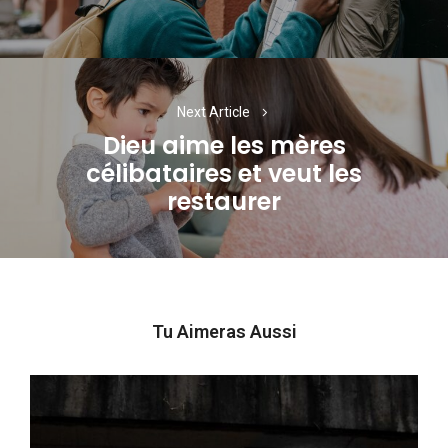
Next Article
Dieu aime les mères
célibataires et veut les
Next
restaurer
post:
Tu Aimeras Aussi