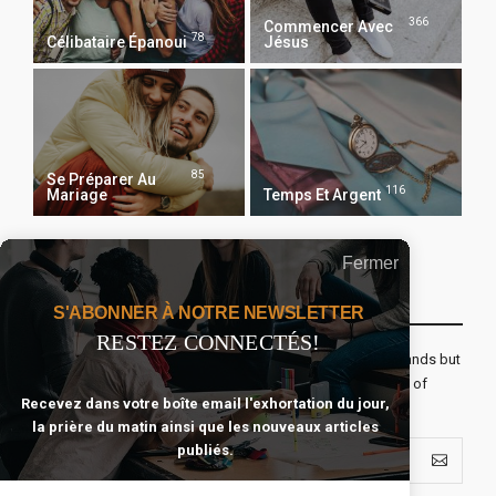
366
Commencer Avec
78
Célibataire Épanoui
Jésus
85
Se Préparer Au
116
Mariage
Temps Et Argent
Fermer
Recevoir Notre Newsletter Chaque Matin
S'ABONNER À NOTRE NEWSLETTER
RESTEZ CONNECTÉS!
The real voyage of discovery consists not in seeking new lands but
seeing with new eyes. All journeys have secret destinations of
Recevez dans votre boîte email l'exhortation du jour,
which the traveler is unaware.
la prière du matin ainsi que les nouveaux articles
publiés.