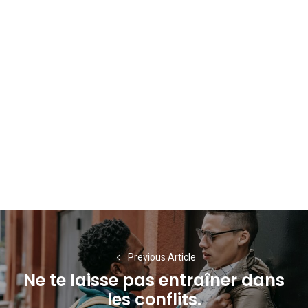
Navigation
de
Previous Article
l’article
Ne te laisse pas entraîner dans
Previous
les conflits.
post: