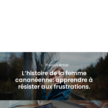
Navigation
de
Previous Article
L’histoire de la femme
l’article
cananéenne: apprendre à
Previous
résister aux frustrations.
post: