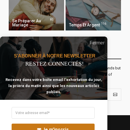
85
Se Préparer Au
116
Mariage
Temps Et Argent
Fermer
Recevoir Notre Newsletter Chaque Matin
S'ABONNER À NOTRE NEWSLETTER
RESTEZ CONNECTÉS!
The real voyage of discovery consists not in seeking new lands but
seeing with new eyes. All journeys have secret destinations of
Recevez dans votre boîte email l'exhortation du jour,
which the traveler is unaware.
la prière du matin ainsi que les nouveaux articles
publiés.
Je m'inscris