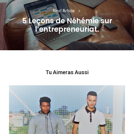
Next Article
5 Leçons de Néhémie sur
Next
l’entrepreneuriat.
post:
Tu Aimeras Aussi