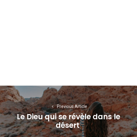
Navigation
de
Previous Article
l’article
Le Dieu qui se révèle dans le
Previous
désert
post: