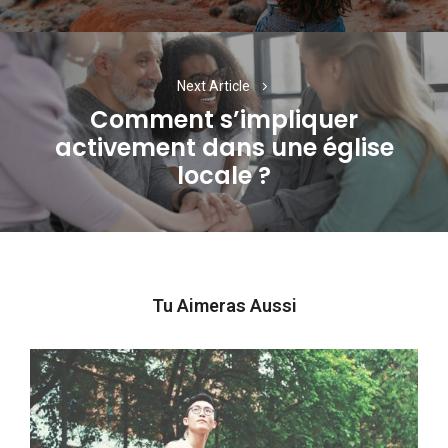
Next Article
Comment s’impliquer
activement dans une église
Next
locale ?
post:
Tu Aimeras Aussi