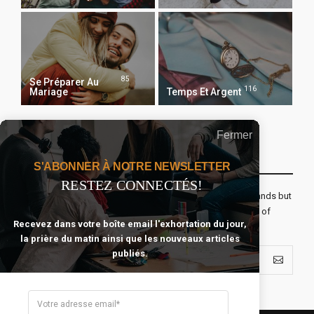
85
Se Préparer Au
116
Mariage
Temps Et Argent
Fermer
Recevoir Notre Newsletter Chaque Matin
S'ABONNER À NOTRE NEWSLETTER
RESTEZ CONNECTÉS!
The real voyage of discovery consists not in seeking new lands but
seeing with new eyes. All journeys have secret destinations of
Recevez dans votre boîte email l'exhortation du jour,
which the traveler is unaware.
la prière du matin ainsi que les nouveaux articles
publiés.