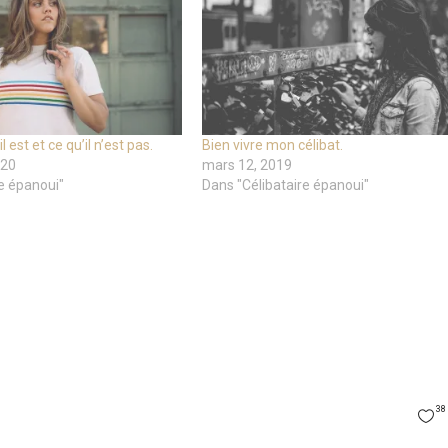
il est et ce qu’il n’est pas.
Bien vivre mon célibat.
020
mars 12, 2019
e épanoui"
Dans "Célibataire épanoui"
38