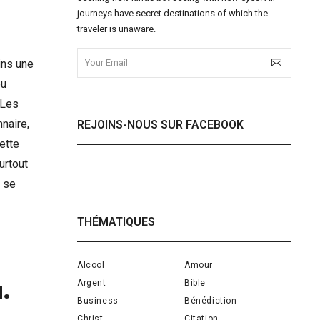
journeys have secret destinations of which the
traveler is unaware.
ins une
ou
 Les
naire,
REJOINS-NOUS SUR FACEBOOK
cette
urtout
r se
THÉMATIQUES
Alcool
Amour
.
Argent
Bible
Business
Bénédiction
Christ
Citation