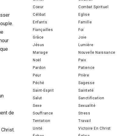
Coeur
Combat Spirituel
asser
Célibat
Eglise
Enfants
Famille
couple.
Fiançailles
Foi
ue
Grâce
Joie
amour
Jésus
Lumière
 que
Mariage
Nouvelle Naissance
Noël
Paix
Pardon
Patience
Peur
Prière
Péché
Sagesse
Saint-Esprit
Sainteté
un
Salut
Sanctification
Sexe
Sexualité
uent de
Souffrance
Stress
Tentation
Travail
Unité
Victoire En Christ
 Christ.
Échec
Église