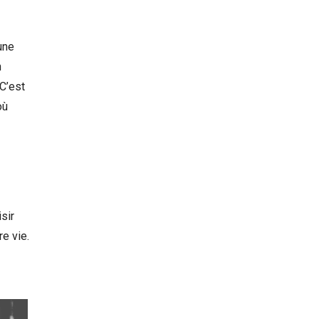
une
n
C’est
où
sir
e vie.