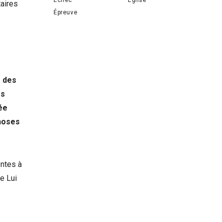
aires
Épreuve
e des
es
ée
choses
entes à
de Lui