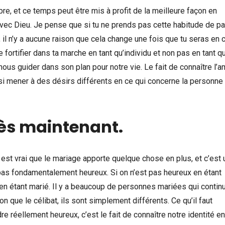
bre, et ce temps peut être mis à profit de la meilleure façon en
avec Dieu. Je pense que si tu ne prends pas cette habitude de p
 il n’y a aucune raison que cela change une fois que tu seras en 
e fortifier dans ta marche en tant qu’individu et non pas en tant q
ous guider dans son plan pour notre vie. Le fait de connaître l’
si mener à des désirs différents en ce qui concerne la personne
 dès maintenant.
l est vrai que le mariage apporte quelque chose en plus, et c’est 
d pas fondamentalement heureux. Si on n’est pas heureux en étant
 en étant marié. Il y a beaucoup de personnes mariées qui contin
n que le célibat, ils sont simplement différents. Ce qu’il faut
 réellement heureux, c’est le fait de connaître notre identité en