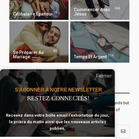
366
Commencer Avec
78
Célibataire Épanoui
Jésus
85
Se Préparer Au
116
Mariage
Temps Et Argent
Fermer
Recevoir Notre Newsletter Chaque Matin
S'ABONNER À NOTRE NEWSLETTER
RESTEZ CONNECTÉS!
The real voyage of discovery consists not in seeking new lands but
seeing with new eyes. All journeys have secret destinations of
Recevez dans votre boîte email l'exhortation du jour,
which the traveler is unaware.
la prière du matin ainsi que les nouveaux articles
publiés.