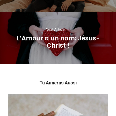
Next Article
L’Amour a un nom: Jésus-
Next
Christ !
post:
Tu Aimeras Aussi