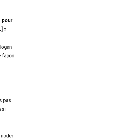
z pour
] »
slogan
e façon
ns pas
ssi
mmoder