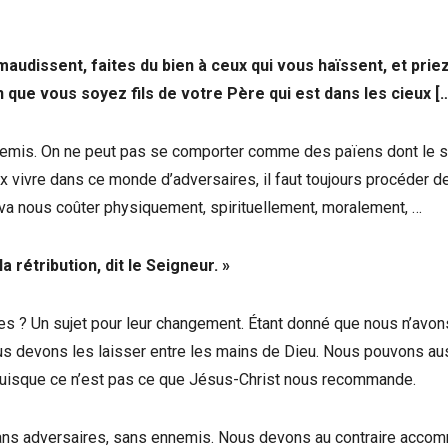
maudissent, faites du bien à ceux qui vous haïssent, et prie
n que vous soyez fils de votre Père qui est dans les cieux […
nnemis. On ne peut pas se comporter comme des païens dont le 
eux vivre dans ce monde d’adversaires, il faut toujours procéder d
 va nous coûter physiquement, spirituellement, moralement, …
 rétribution, dit le Seigneur. »
es ? Un sujet pour leur changement. Étant donné que nous n’avo
us devons les laisser entre les mains de Dieu. Nous pouvons au
, puisque ce n’est pas ce que Jésus-Christ nous recommande.
sans adversaires, sans ennemis. Nous devons au contraire acco