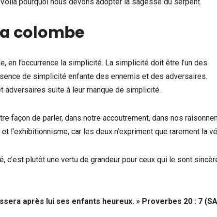
. Voilà pourquoi nous devons adopter la sagesse du serpent.
la colombe
en l’occurrence la simplicité. La simplicité doit être l’un des
absence de simplicité enfante des ennemis et des adversaires.
 adversaires suite à leur manque de simplicité.
otre façon de parler, dans notre accoutrement, dans nos raisonne
 l’exhibitionnisme, car les deux n’expriment que rarement la vér
ité, c’est plutôt une vertu de grandeur pour ceux qui le sont sincè
aissera après lui ses enfants heureux. » Proverbes 20 : 7 (SA