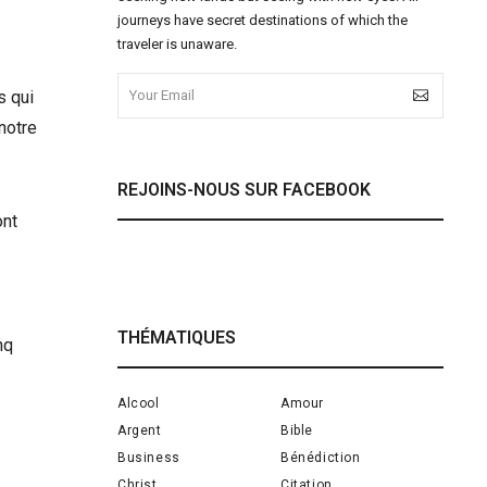
journeys have secret destinations of which the
traveler is unaware.
s qui
 notre
REJOINS-NOUS SUR FACEBOOK
ont
THÉMATIQUES
nq
Alcool
Amour
Argent
Bible
Business
Bénédiction
Christ
Citation