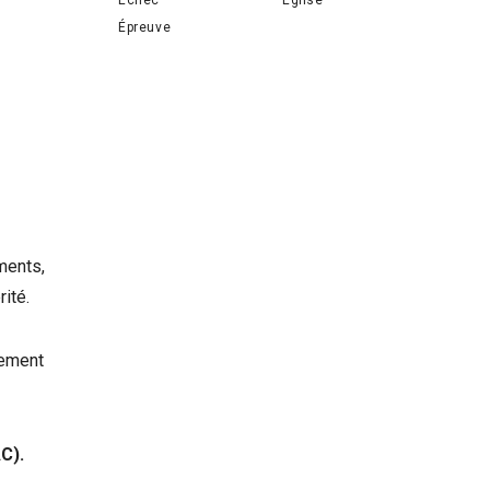
Épreuve
ments,
ité.
rement
C).