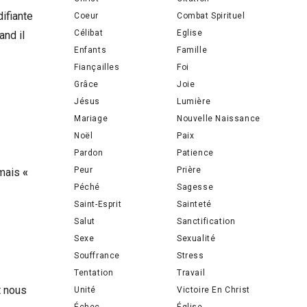
ifiante
Coeur
Combat Spirituel
Célibat
Eglise
and il
Enfants
Famille
Fiançailles
Foi
Grâce
Joie
Jésus
Lumière
Mariage
Nouvelle Naissance
Noël
Paix
Pardon
Patience
Peur
Prière
 mais
«
Péché
Sagesse
Saint-Esprit
Sainteté
Salut
Sanctification
Sexe
Sexualité
Souffrance
Stress
Tentation
Travail
t nous
Unité
Victoire En Christ
Échec
Église