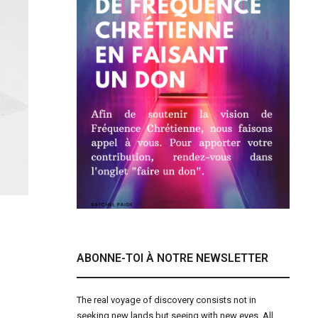
ABONNE-TOI À NOTRE NEWSLETTER
The real voyage of discovery consists not in
seeking new lands but seeing with new eyes. All