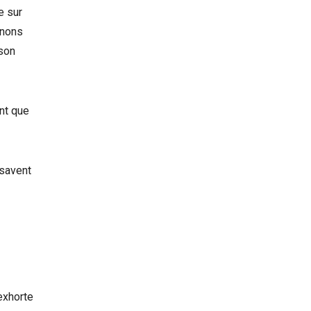
e sur
nnons
 son
nt que
 savent
exhorte