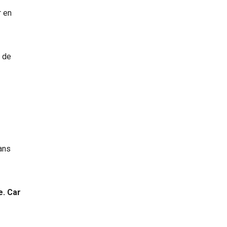
r en
e de
ans
e. Car