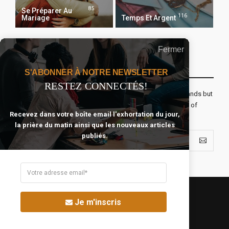
85
Se Préparer Au
116
Mariage
Temps Et Argent
Fermer
Recevoir Notre Newsletter Chaque Matin
S'ABONNER À NOTRE NEWSLETTER
RESTEZ CONNECTÉS!
The real voyage of discovery consists not in seeking new lands but
seeing with new eyes. All journeys have secret destinations of
Recevez dans votre boîte email l'exhortation du jour,
which the traveler is unaware.
la prière du matin ainsi que les nouveaux articles
publiés.
Je m'inscris