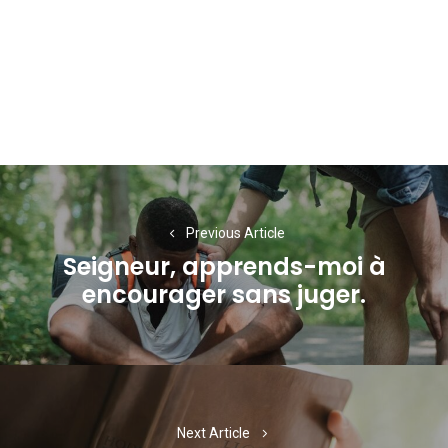
Navigation
de
Previous Article
l’article
Seigneur, apprends-moi à
Previous
encourager sans juger.
post:
Next Article