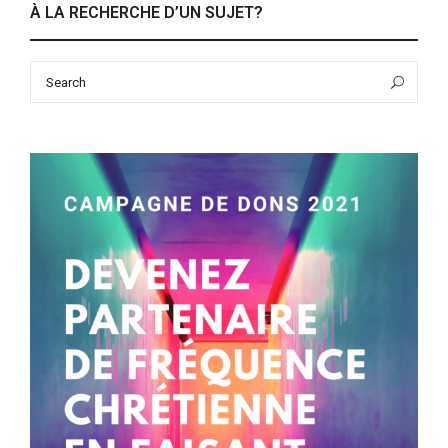
À LA RECHERCHE D’UN SUJET?
Search
Sea
for: