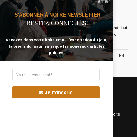
Fermer
Recevoir Notre Newsletter Chaque Matin
S'ABONNER À NOTRE NEWSLETTER
RESTEZ CONNECTÉS!
The real voyage of discovery consists not in seeking new lands but
seeing with new eyes. All journeys have secret destinations of
Recevez dans votre boîte email l'exhortation du jour,
which the traveler is unaware.
la prière du matin ainsi que les nouveaux articles
publiés.
Je m'inscris
©Fréquence Chrétienne Production 2016-2025. Tous droits
réservés.