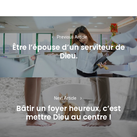
Navigation
de
Previous Article
l’article
Être l’épouse d’un serviteur de
Previous
Dieu.
post:
Next Article
Bâtir un foyer heureux, c’est
Next
mettre Dieu au centre !
post: