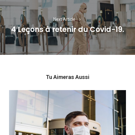
Next Article
4 Leçons à retenir du Covid-19.
Next
post:
Tu Aimeras Aussi