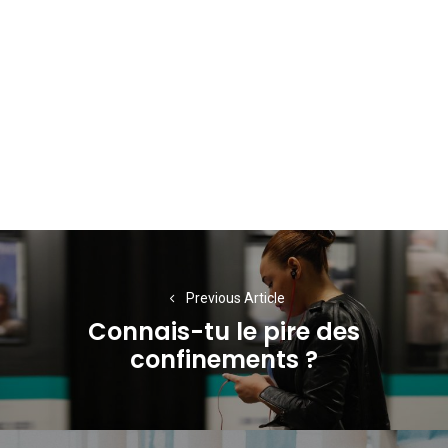
Navigation
de
Previous Article
l’article
Connais-tu le pire des
Previous
confinements ?
post: