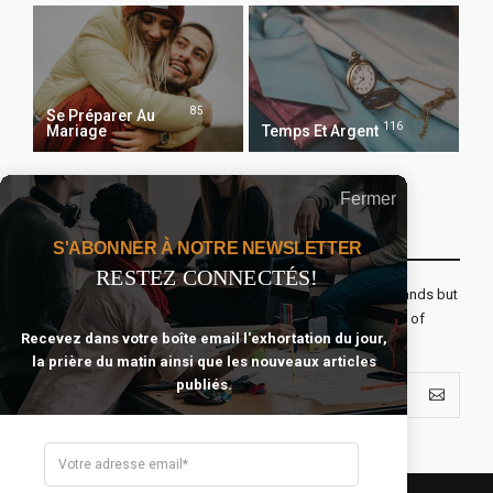
85
Se Préparer Au
116
Mariage
Temps Et Argent
Fermer
Recevoir Notre Newsletter Chaque Matin
S'ABONNER À NOTRE NEWSLETTER
RESTEZ CONNECTÉS!
The real voyage of discovery consists not in seeking new lands but
seeing with new eyes. All journeys have secret destinations of
Recevez dans votre boîte email l'exhortation du jour,
which the traveler is unaware.
la prière du matin ainsi que les nouveaux articles
publiés.