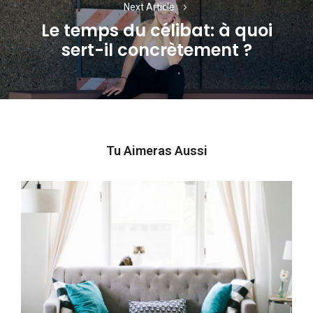
Next Article
Le temps du célibat: à quoi
Next
sert-il concrètement ?
post:
Tu Aimeras Aussi