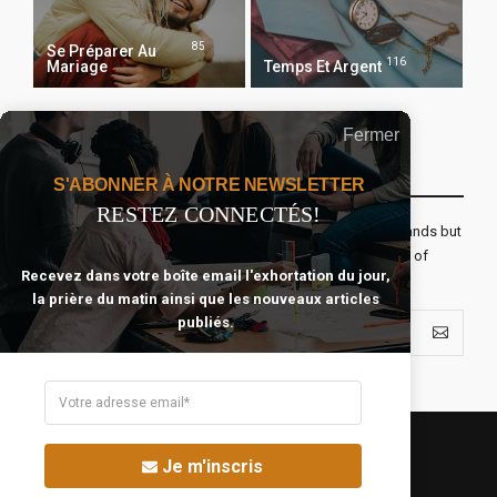
85
Se Préparer Au
116
Mariage
Temps Et Argent
Fermer
Recevoir Notre Newsletter Chaque Matin
S'ABONNER À NOTRE NEWSLETTER
RESTEZ CONNECTÉS!
The real voyage of discovery consists not in seeking new lands but
seeing with new eyes. All journeys have secret destinations of
Recevez dans votre boîte email l'exhortation du jour,
which the traveler is unaware.
la prière du matin ainsi que les nouveaux articles
publiés.
Je m'inscris