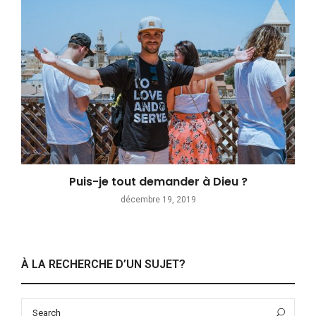
Puis-je tout demander à Dieu ?
décembre 19, 2019
À LA RECHERCHE D’UN SUJET?
Search
Sea