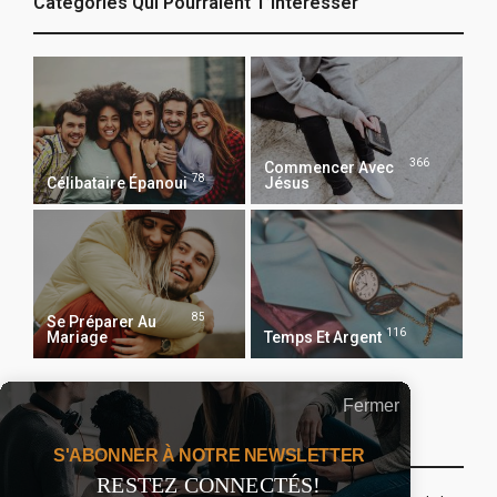
Catégories Qui Pourraient T’intéresser
366
Commencer Avec
78
Célibataire Épanoui
Jésus
85
Se Préparer Au
116
Mariage
Temps Et Argent
Fermer
Recevoir Notre Newsletter Chaque Matin
S'ABONNER À NOTRE NEWSLETTER
RESTEZ CONNECTÉS!