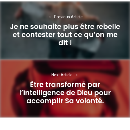
Navigation
de
Previous Article
Je ne souhaite plus être rebelle
l’article
et contester tout ce qu’on me
Previous
dit !
post:
Next Article
Être transformé par
l’intelligence de Dieu pour
Next
accomplir Sa volonté.
post: