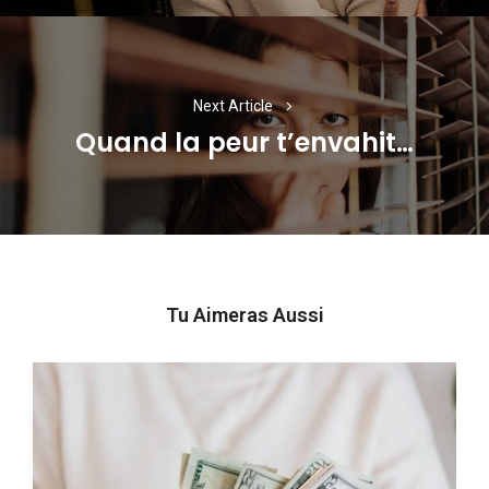
Next Article
Quand la peur t’envahit…
Next
post:
Tu Aimeras Aussi