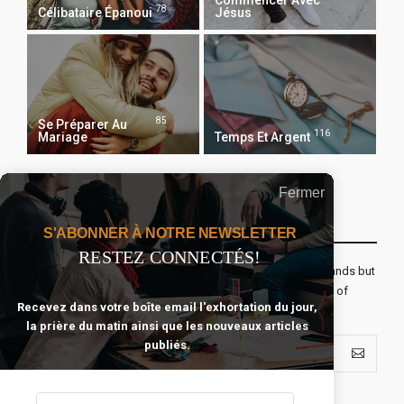
78
Célibataire Épanoui
Jésus
85
Se Préparer Au
116
Mariage
Temps Et Argent
Fermer
Recevoir Notre Newsletter Chaque Matin
S'ABONNER À NOTRE NEWSLETTER
RESTEZ CONNECTÉS!
The real voyage of discovery consists not in seeking new lands but
seeing with new eyes. All journeys have secret destinations of
Recevez dans votre boîte email l'exhortation du jour,
which the traveler is unaware.
la prière du matin ainsi que les nouveaux articles
publiés.