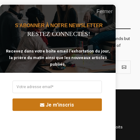
Fermer
Recevoir Notre Newsletter Chaque Matin
S'ABONNER À NOTRE NEWSLETTER
RESTEZ CONNECTÉS!
The real voyage of discovery consists not in seeking new lands but
seeing with new eyes. All journeys have secret destinations of
Recevez dans votre boîte email l'exhortation du jour,
which the traveler is unaware.
la prière du matin ainsi que les nouveaux articles
publiés.
Je m'inscris
©Fréquence Chrétienne Production 2016-2025. Tous droits
réservés.