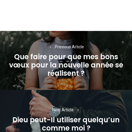
Navigation
de
Previous Article
Que faire pour que mes bons
l’article
vœux pour la nouvelle année se
Previous
réalisent ?
post:
Next Article
Dieu peut-Il utiliser quelqu’un
Next
comme moi ?
post: