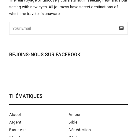
The real voyage of discovery consists not in seeking new lands but
seeing with new eyes. All journeys have secret destinations of
which the traveler is unaware.
REJOINS-NOUS SUR FACEBOOK
THÉMATIQUES
Alcool
Amour
Argent
Bible
Business
Bénédiction