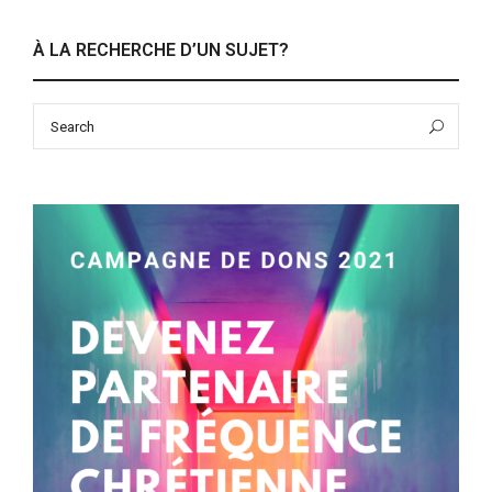
À LA RECHERCHE D’UN SUJET?
Search
Sea
for: