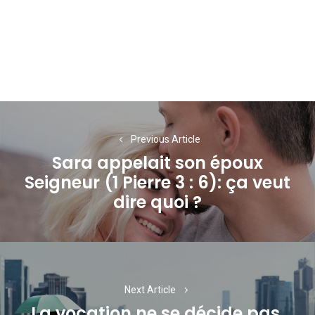
Navigation
de
Previous Article
Sara appelait son époux
l’article
Seigneur (1 Pierre 3 : 6): ça veut
Previous
dire quoi ?
post:
Next Article
La vocation ne se décide pas,