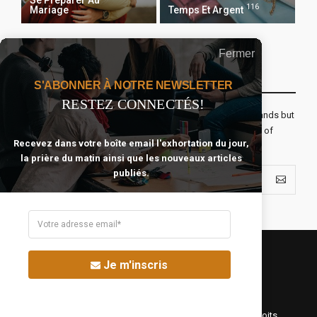
Se Préparer Au
116
Mariage
Temps Et Argent
Fermer
Recevoir Notre Newsletter Chaque Matin
S'ABONNER À NOTRE NEWSLETTER
RESTEZ CONNECTÉS!
The real voyage of discovery consists not in seeking new lands but
seeing with new eyes. All journeys have secret destinations of
Recevez dans votre boîte email l'exhortation du jour,
which the traveler is unaware.
la prière du matin ainsi que les nouveaux articles
publiés.
Je m'inscris
©Fréquence Chrétienne Production 2016-2025. Tous droits