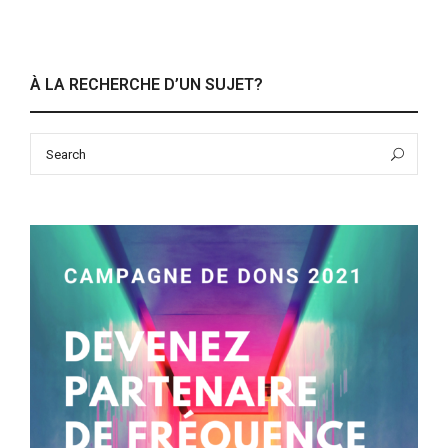
À LA RECHERCHE D’UN SUJET?
Search
Sea
for: