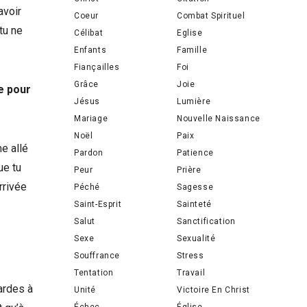
avoir
Coeur
Combat Spirituel
tu ne
Célibat
Eglise
Enfants
Famille
Fiançailles
Foi
Grâce
Joie
ue pour
Jésus
Lumière
Mariage
Nouvelle Naissance
Noël
Paix
me allé
Pardon
Patience
ue tu
Peur
Prière
rrivée
Péché
Sagesse
Saint-Esprit
Sainteté
Salut
Sanctification
Sexe
Sexualité
Souffrance
Stress
Tentation
Travail
ardes à
Unité
Victoire En Christ
Échec
Église