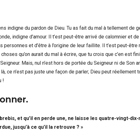
sens indigne du pardon de Dieu. Tu as fait du mal à tellement de g
de, indigne d’amour. Il t’est peut-être arrivé de calomnier et de
s personnes et d’être à l’origine de leur faillite. Il t’est peut-êt
 choses qu’on aurait du mal à écrire, que tu crois que c’en est fin
du Seigneur. Mais, nul n’est hors de portée du Seigneur ni de Son a
 là, ce n’est pas juste une façon de parler; Dieu peut réellement t
 !
donner.
brebis, et qu’il en perde une, ne laisse les quatre-vingt-dix
due, jusqu’à ce qu’il la retrouve ? »