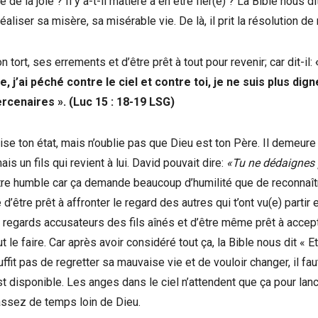
de la joie ? Il y a-t-il matière à en être fier(e) ? La Bible nous di
réaliser sa misère, sa misérable vie. De là, il prit la résolution de 
ort, ses errements et d’être prêt à tout pour revenir; car dit-il:
e, j’ai péché contre le ciel et contre toi, je ne suis plus dign
ercenaires ». (Luc 15 : 18-19 LSG)
alise ton état, mais n’oublie pas que Dieu est ton Père. Il demeure
ais un fils qui revient à lui. David pouvait dire:
«Tu ne dédaignes
t être humble car ça demande beaucoup d’humilité que de reconnaî
tre prêt à affronter le regard des autres qui t’ont vu(e) partir e
 regards accusateurs des fils aînés et d’être même prêt à accep
ut le faire. Car après avoir considéré tout ça, la Bible nous dit « E
ffit pas de regretter sa mauvaise vie et de vouloir changer, il fau
 est disponible. Les anges dans le ciel n’attendent que ça pour lanc
u assez de temps loin de Dieu.