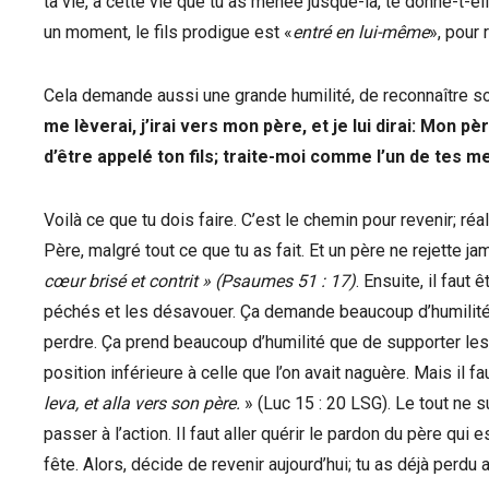
ta vie, à cette vie que tu as menée jusque-là, te donne-t-elle 
un moment, le fils prodigue est «
entré en lui-même
», pour 
Cela demande aussi une grande humilité, de reconnaître son t
me lèverai, j’irai vers mon père, et je lui dirai: Mon pèr
d’être appelé ton fils; traite-moi comme l’un de tes m
Voilà ce que tu dois faire. C’est le chemin pour revenir; ré
Père, malgré tout ce que tu as fait. Et un père ne rejette jam
cœur brisé et contrit » (Psaumes 51 : 17)
. Ensuite, il fau
péchés et les désavouer. Ça demande beaucoup d’humilité d’ê
perdre. Ça prend beaucoup d’humilité que de supporter les
position inférieure à celle que l’on avait naguère. Mais il fa
leva, et alla vers son père.
» (Luc 15 : 20 LSG). Le tout ne su
passer à l’action. Il faut aller quérir le pardon du père qui
fête. Alors, décide de revenir aujourd’hui; tu as déjà perd