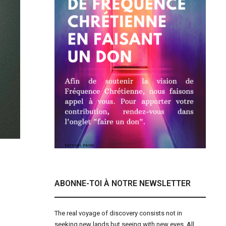
ABONNE-TOI À NOTRE NEWSLETTER
The real voyage of discovery consists not in
seeking new lands but seeing with new eyes. All