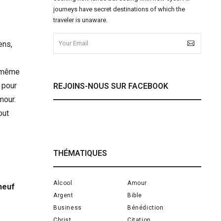
journeys have secret destinations of which the
traveler is unaware.
ens,
re même
i pour
REJOINS-NOUS SUR FACEBOOK
mour.
out
THÉMATIQUES
Alcool
Amour
-neuf
Argent
Bible
Business
Bénédiction
Christ
Citation