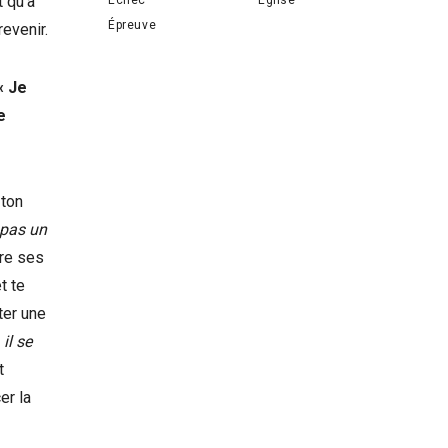
t qu’à
Épreuve
revenir.
« Je
e
 ton
 pas un
tre ses
t te
ter une
t
il se
t
er la