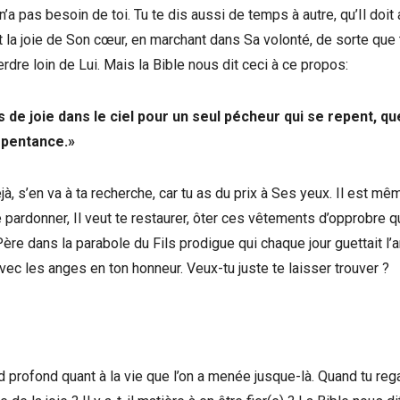
’a pas besoin de toi. Tu te dis aussi de temps à autre, qu’Il doit 
t la joie de Son cœur, en marchant dans Sa volonté, de sorte que 
erdre loin de Lui. Mais la Bible nous dit ceci à ce propos:
us de joie dans le ciel pour un seul pécheur qui se repent, q
repentance.»
jà, s’en va à ta recherche, car tu as du prix à Ses yeux. Il est mê
e pardonner, Il veut te restaurer, ôter ces vêtements d’opprobre q
re dans la parabole du Fils prodigue qui chaque jour guettait l’a
 avec les anges en ton honneur. Veux-tu juste te laisser trouver ?
rofond quant à la vie que l’on a menée jusque-là. Quand tu reg