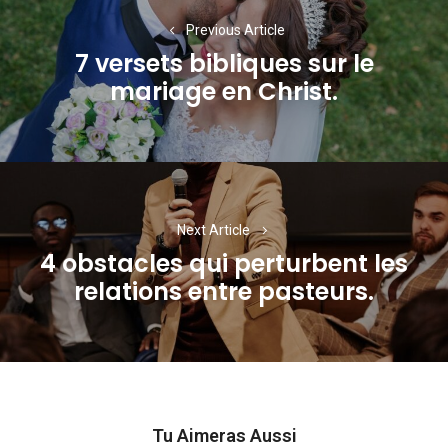
de
Previous Article
l’article
7 versets bibliques sur le
Previous
mariage en Christ.
post:
Next Article
4 obstacles qui perturbent les
Next
relations entre pasteurs.
post:
Tu Aimeras Aussi