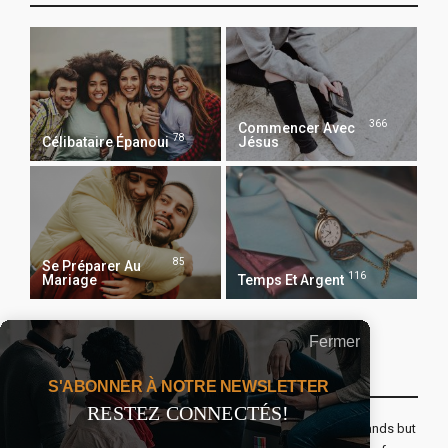
366
Commencer Avec
78
Célibataire Épanoui
Jésus
85
Se Préparer Au
116
Mariage
Temps Et Argent
Fermer
Recevoir Notre Newsletter Chaque Matin
S'ABONNER À NOTRE NEWSLETTER
RESTEZ CONNECTÉS!
The real voyage of discovery consists not in seeking new lands but