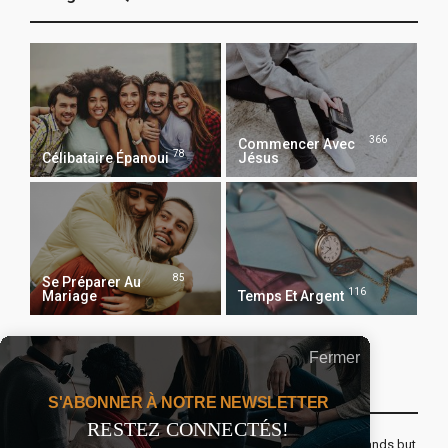
366
Commencer Avec
78
Célibataire Épanoui
Jésus
85
Se Préparer Au
116
Mariage
Temps Et Argent
Fermer
Recevoir Notre Newsletter Chaque Matin
S'ABONNER À NOTRE NEWSLETTER
RESTEZ CONNECTÉS!
The real voyage of discovery consists not in seeking new lands but