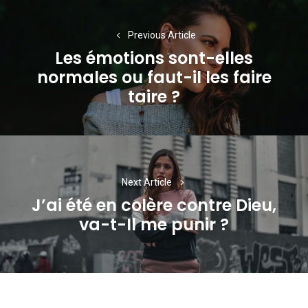
Navigation
de
Previous Article
Les émotions sont-elles
l’article
normales ou faut-il les faire
Previous
taire ?
post:
Next Article
J’ai été en colère contre Dieu,
Next
va-t-Il me punir ?
post: