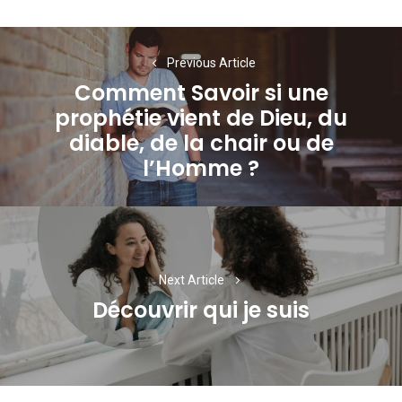
Navigation
Previous Article
de
Comment Savoir si une
l’article
prophétie vient de Dieu, du
Previous
diable, de la chair ou de
post:
l’Homme ?
Next Article
Découvrir qui je suis
Next
post: