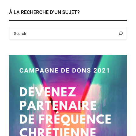
À LA RECHERCHE D’UN SUJET?
Search
Sea
for: