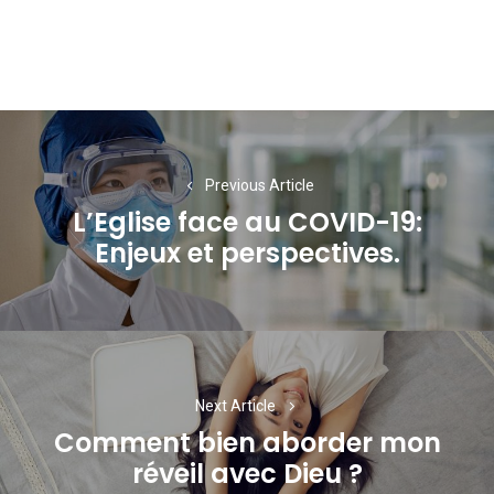
Navigation
de
Previous Article
l’article
L’Eglise face au COVID-19:
Previous
Enjeux et perspectives.
post:
Next Article
Comment bien aborder mon
Next
réveil avec Dieu ?
post: