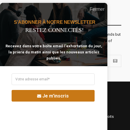
Fermer
Recevoir Notre Newsletter Chaque Matin
S'ABONNER À NOTRE NEWSLETTER
RESTEZ CONNECTÉS!
The real voyage of discovery consists not in seeking new lands but
seeing with new eyes. All journeys have secret destinations of
Recevez dans votre boîte email l'exhortation du jour,
which the traveler is unaware.
la prière du matin ainsi que les nouveaux articles
publiés.
Je m'inscris
©Fréquence Chrétienne Production 2016-2025. Tous droits
réservés.