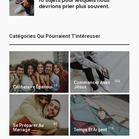
10 sujets pour lesquels nous
devrions prier plus souvent.
Catégories Qui Pourraient T’intéresser
366
Commencer Avec
78
Célibataire Épanoui
Jésus
85
Se Préparer Au
116
Mariage
Temps Et Argent