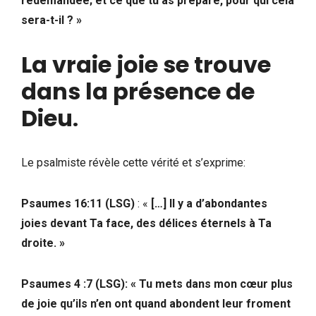
redemandée; et ce que tu as préparé, pour qui cela
sera-t-il ? »
La vraie joie se trouve
dans la présence de
Dieu
.
Le psalmiste révèle cette vérité et s’exprime:
Psaumes 16:11
(LSG)
: «
[…] Il y a d’abondantes
joies devant Ta face, des délices éternels à Ta
droite. »
Psaumes 4 :7 (LSG): « Tu mets dans mon cœur plus
de joie qu’ils n’en ont quand abondent leur froment