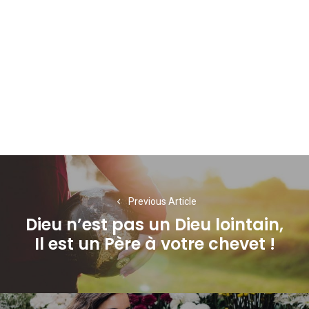
Navigation
de
Previous Article
l’article
Dieu n’est pas un Dieu lointain,
Previous
Il est un Père à votre chevet !
post: