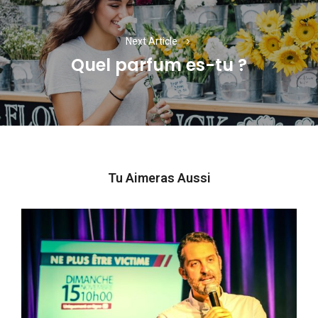
Next Article
Quel parfum es-tu ?
Next
post:
Tu Aimeras Aussi