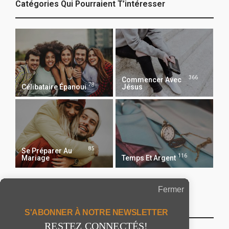
Catégories Qui Pourraient T’intéresser
366
Commencer Avec
78
Célibataire Épanoui
Jésus
85
Se Préparer Au
116
Mariage
Temps Et Argent
Fermer
Recevoir Notre Newsletter Chaque Matin
S'ABONNER À NOTRE NEWSLETTER
RESTEZ CONNECTÉS!