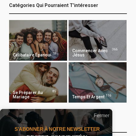
Catégories Qui Pourraient T’intéresser
366
Commencer Avec
78
Célibataire Épanoui
Jésus
85
Se Préparer Au
116
Mariage
Temps Et Argent
Fermer
Recevoir Notre Newsletter Chaque Matin
S'ABONNER À NOTRE NEWSLETTER