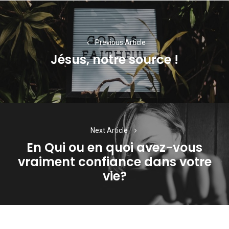
Navigation
de
l’article
Previous Article
Jésus, notre source !
Previous
post:
Next Article
En Qui ou en quoi avez-vous
vraiment confiance dans votre
Next
vie?
post: