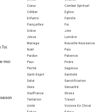
Coeur
Combat Spirituel
Célibat
Eglise
Enfants
Famille
Fiançailles
Foi
Grâce
Joie
Jésus
Lumière
Mariage
Nouvelle Naissance
 Toi.
Noël
Paix
Pardon
Patience
de-moi
Peur
Prière
Péché
Sagesse
Saint-Esprit
Sainteté
Salut
Sanctification
Sexe
Sexualité
Souffrance
Stress
 saison
Tentation
Travail
Unité
Victoire En Christ
Échec
Église