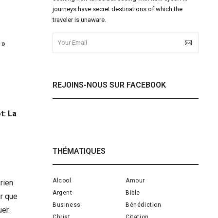
journeys have secret destinations of which the
traveler is unaware.
 »
REJOINS-NOUS SUR FACEBOOK
t: La
THÉMATIQUES
Alcool
Amour
 rien
Argent
Bible
ur que
Business
Bénédiction
er.
Christ
Citation