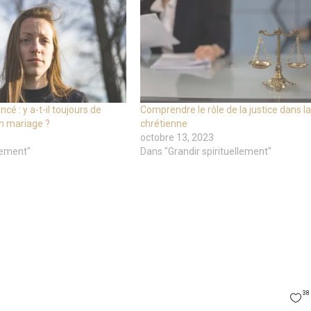
cé : y a-t-il toujours de
Comprendre le rôle de la justice dans la
on mariage ?
chrétienne
octobre 13, 2023
ement"
Dans "Grandir spirituellement"
38