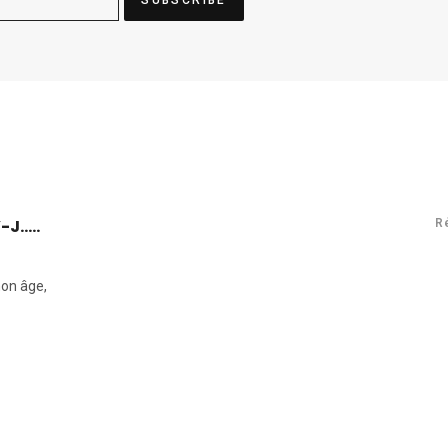
.....
dit :
R
mon âge,