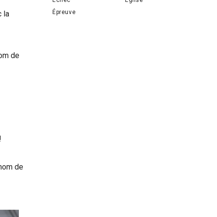
Épreuve
 la
nom de
!
 nom de