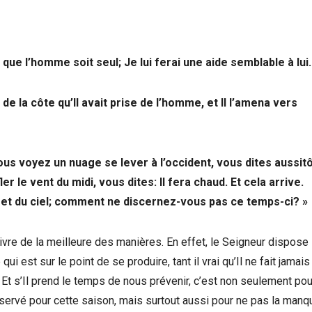
n que l’homme soit seul; Je lui ferai une aide semblable à lui.
 la côte qu’Il avait prise de l’homme, et Il l’amena vers
ous voyez un nuage se lever à l’occident, vous dites aussitô
ler le vent du midi, vous dites: Il fera chaud. Et cela arrive.
e et du ciel; comment ne discernez-vous pas ce temps-ci? »
ivre de la meilleure des manières. En effet, le Seigneur dispose
 est sur le point de se produire, tant il vrai qu’Il ne fait jamais
. Et s’Il prend le temps de nous prévenir, c’est non seulement po
éservé pour cette saison, mais surtout aussi pour ne pas la manqu