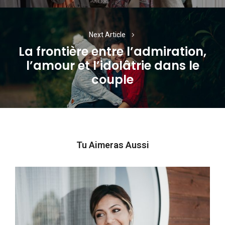
Next Article
La frontière entre l’admiration,
l’amour et l’idolâtrie dans le
Next
couple
post:
Tu Aimeras Aussi