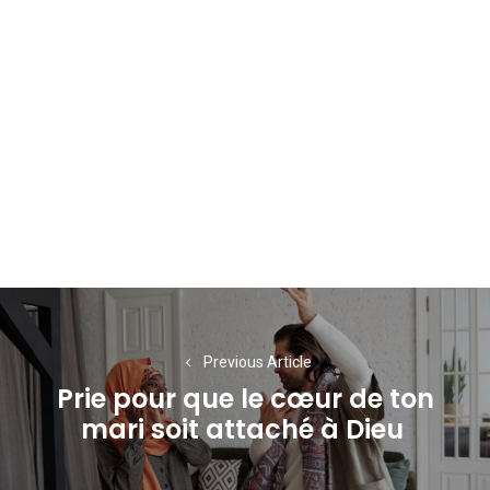
Navigation
de
Previous Article
l’article
Prie pour que le cœur de ton
Previous
mari soit attaché à Dieu
post: