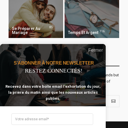
85
Se Préparer Au
116
Mariage
Temps Et Argent
Fermer
Recevoir Notre Newsletter Chaque Matin
S'ABONNER À NOTRE NEWSLETTER
RESTEZ CONNECTÉS!
The real voyage of discovery consists not in seeking new lands but
seeing with new eyes. All journeys have secret destinations of
Recevez dans votre boîte email l'exhortation du jour,
which the traveler is unaware.
la prière du matin ainsi que les nouveaux articles
publiés.