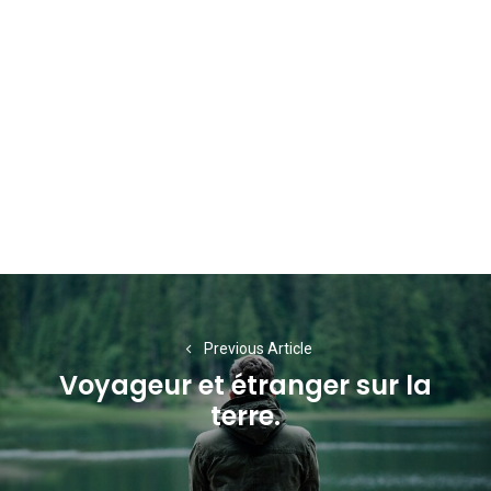
Navigation
de
Previous Article
l’article
Voyageur et étranger sur la
Previous
terre.
post: