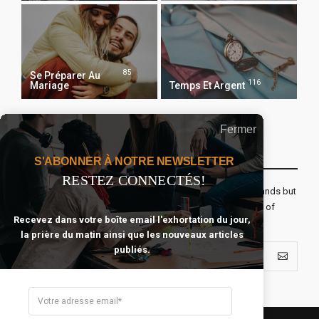
85
Se Préparer Au
116
Mariage
Temps Et Argent
Fermer
Recevoir Notre Newsletter Chaque Matin
S'ABONNER À NOTRE NEWSLETTER
RESTEZ CONNECTÉS!
The real voyage of discovery consists not in seeking new lands but
seeing with new eyes. All journeys have secret destinations of
Recevez dans votre boîte email l'exhortation du jour,
which the traveler is unaware.
la prière du matin ainsi que les nouveaux articles
publiés.