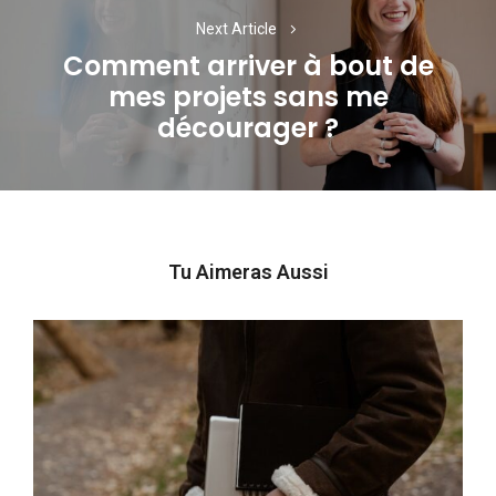
Next Article
Comment arriver à bout de
mes projets sans me
Next
décourager ?
post:
Tu Aimeras Aussi