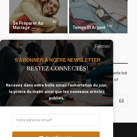
85
Se Préparer Au
116
Mariage
Temps Et Argent
Fermer
Recevoir Notre Newsletter Chaque Matin
S'ABONNER À NOTRE NEWSLETTER
RESTEZ CONNECTÉS!
The real voyage of discovery consists not in seeking new lands but
seeing with new eyes. All journeys have secret destinations of
Recevez dans votre boîte email l'exhortation du jour,
which the traveler is unaware.
la prière du matin ainsi que les nouveaux articles
publiés.