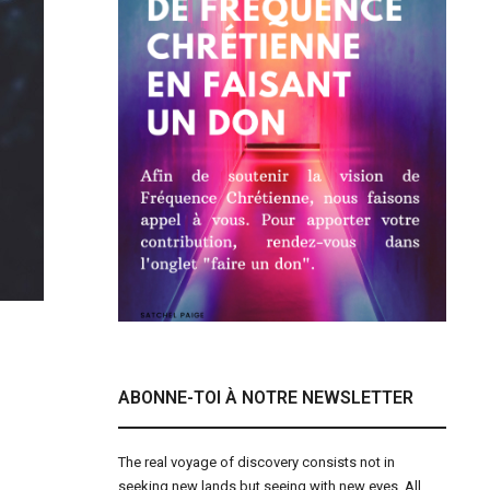
ABONNE-TOI À NOTRE NEWSLETTER
The real voyage of discovery consists not in
seeking new lands but seeing with new eyes. All