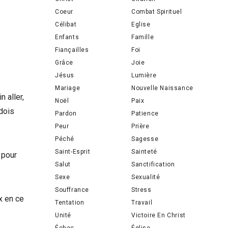
Coeur
Combat Spirituel
Célibat
Eglise
Enfants
Famille
Fiançailles
Foi
Grâce
Joie
Jésus
Lumière
Mariage
Nouvelle Naissance
 aller,
Noël
Paix
 dois
Pardon
Patience
Peur
Prière
Péché
Sagesse
Saint-Esprit
Sainteté
 pour
Salut
Sanctification
Sexe
Sexualité
Souffrance
Stress
x en ce
Tentation
Travail
Unité
Victoire En Christ
Échec
Église