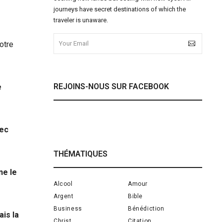
journeys have secret destinations of which the
traveler is unaware.
otre
REJOINS-NOUS SUR FACEBOOK
e
vec
THÉMATIQUES
ne le
Alcool
Amour
Argent
Bible
Business
Bénédiction
ais la
Christ
Citation