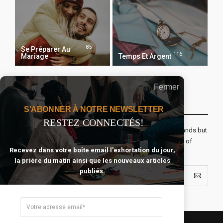
85
Se Préparer Au
116
Mariage
Temps Et Argent
Fermer
Recevoir Notre Newsletter Chaque Matin
S'ABONNER À NOTRE NEWSLETTER
RESTEZ CONNECTÉS!
The real voyage of discovery consists not in seeking new lands but
seeing with new eyes. All journeys have secret destinations of
Recevez dans votre boîte email l'exhortation du jour,
which the traveler is unaware.
la prière du matin ainsi que les nouveaux articles
publiés.