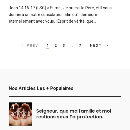
Jean 14:16-17 (LSG) « Et moi, Je prierai le Père, et Il vous
donnera un autre consolateur, afin qu’Il demeure
éternellement avec vous, l’Esprit de vérité, que…
Posts
PREV
1
2
3
…
7
NEXT
navigation
Nos Articles Les + Populaires
Seigneur, que ma famille et moi
restions sous Ta protection.