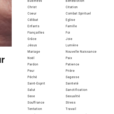
Business
Bénédiction
Christ
Citation
Coeur
Combat Spirituel
Célibat
Eglise
Enfants
Famille
Fiançailles
Foi
Grâce
Joie
Jésus
Lumière
Mariage
Nouvelle Naissance
r
Noël
Paix
Pardon
Patience
Peur
Prière
Péché
Sagesse
Saint-Esprit
Sainteté
Salut
Sanctification
Sexe
Sexualité
Souffrance
Stress
Tentation
Travail