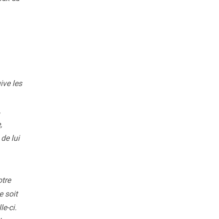
ive les
,
,
de lui
otre
e soit
le-ci.