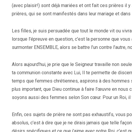
(avec plaisir!) sont déjà mariées et ont fait ces prières il
prières, qui se sont manifestés dans leur mariage et dans
Les filles, je suis persuadée que tout le monde vit ou vivr
lorsque l’épreuve en question, c’est la personne que vous 
surmonter ENSEMBLE, alors se battre l’un contre l’autre, 
Alors aujourd’hui, je prie que le Seigneur travaille non seu
ta communion constante avec Lui, Il te permette de discerne
temps que femmes chrétiennes, aspirons à des hommes se
plus important, que Dieu continue à faire l’œuvre en nous
soyons aussi des femmes selon Son cœur. Pour un Roi, il 
Enfin, ces sujets de prière ne sont pas exhaustifs, vous po
absolus, c’est à dire que je ne dirais jamais que telle faç
désirs spécifiques et ce que j’aime avec notre Roi, c’est q