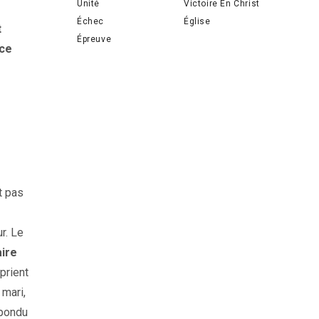
Unité
Victoire En Christ
Échec
Église
t
Épreuve
 ce
t pas
r. Le
aire
prient
 mari,
épondu