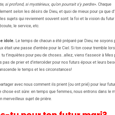
si profond, si mystérieux, qu’on pourrait s’y perdre».
Chaque
ement selon les désirs de Dieu, et quoi de mieux pour ça que d’
ujets qui reviennent souvent sont: la foi et la vision du futur 
coute, le service, etc.
e idole.
Le temps de chacun a été préparé par Dieu; ne soyons 
 était une passe d’entrée pour le Ciel. Si ton coeur tremble lor
 « tu t’inquiètes pour peu de choses…allez, viens t’asseoir à Mes
s pas de prier et d’intercéder pour nos futurs époux et leurs bes
anscende le temps et les circonstances!
rtager avec nous comment ils prient (ou ont prié) pour leur futu
 Une chose est sûre: en temps que femmes, nous entrons dans le 
un merveilleux sujet de prière.
es-tu pour ton futur mari?