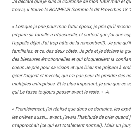
Je déclare que je suis la couronne de mon futur mari et qu
trouve, il trouve le BONHEUR (comme le dit Proverbes 18 :2
« Lorsque je prie pour mon futur époux, je prie qu’il reconn
prépare sa famille à m’accueillir, et surtout que j’ai un
l’appelle déjà! J’ai trop hâte de la rencontrer!!). Je prie qu
familiales, et ce, des deux côtés. Je prie et je déclare la
des blessures émotionnelles et qui bloqueraient la confian
coeur. Je prie pour sa vision et que Dieu me prépare à emb
gérer l’argent et investir, qui n’a pas peur de prendre des r
multiples entreprises. Et le plus important, je prie que ce
qui Le fasse toujours passer avant le reste. » -A.
« Premièrement, j’ai réalisé que dans ce domaine, les ex
les prières aussi… avant, j’avais l’habitude de prier quand
m’approchait (ce qui est totalement normal). Mais un jour,