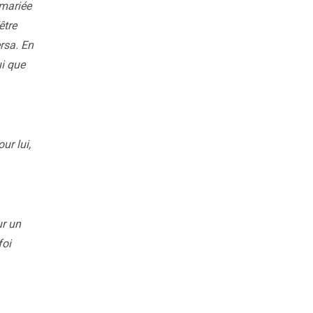
 mariée
être
rsa. En
ui que
ur lui,
ur un
foi