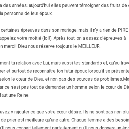
 y a des années; aujourd’hui elles peuvent témoigner des fruits de
 la personne de leur époux.
a certaines épreuves dans son mariage, mais il n’y a rien de PIRE
appelez votre moitié (lol!). Après tout, on a assez d’épreuves à
non merci! Dieu nous réserve toujours le MEILLEUR.
lement ta relation avec Lui, mais aussi tes standards et, qu’au tra
r et surtout de reconnaître ton futur époux lorsqu’il se présente
lon le cœur de Dieu, et non pas des sources de problèmes.Ma
 car ce n’est pas tout de demander un homme selon le cœur de D
faut une Reine.
uvez y rajouter ce que votre cœur désire. Ils ne sont pas non pl
on de prier est meilleure qu’une autre. Chaque femme a des besoi
u’Il nous connait tellement parfaitement qu’Il nous donnera un ép