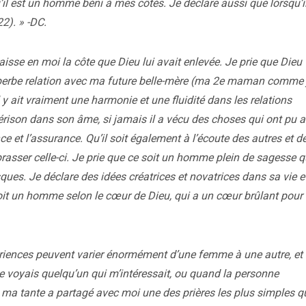
’il est un homme béni à mes côtés. Je déclare aussi que lorsqu’i
2). » -DC.
aisse en moi la côte que Dieu lui avait enlevée. Je prie que Dieu
e superbe relation avec ma future belle-mère (ma 2e maman comme 
’il y ait vraiment une harmonie et une fluidité dans les relations
 guérison dans son âme, si jamais il a vécu des choses qui ont pu
ce et l’assurance. Qu’il soit également à l’écoute des autres et 
rasser celle-ci. Je prie que ce soit un homme plein de sagesse qu
isques. Je déclare des idées créatrices et novatrices dans sa vie e
 soit un homme selon le cœur de Dieu, qui a un cœur brûlant pour 
périences peuvent varier énormément d’une femme à une autre, et
 je voyais quelqu’un qui m’intéressait, ou quand la personne
 ma tante a partagé avec moi une des prières les plus simples qu