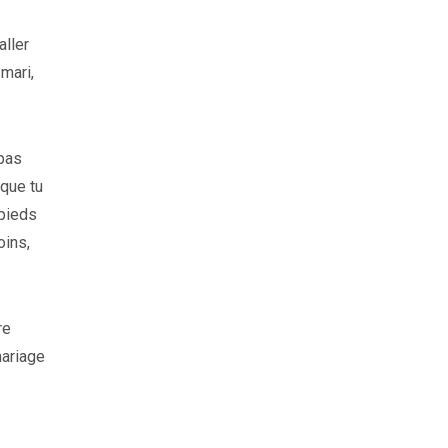
aller
mari,
pas
sque tu
 pieds
oins,
re
mariage