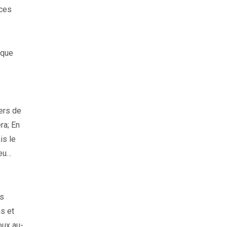
 ces
 que
vers de
ra; En
is le
ieu…
us
ns et
oux au-