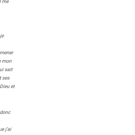
l me
je
 amener
de mon
i sait
t ses
Dieu et
 donc
e j’ai