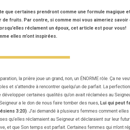
faite que certaines prendront comme une formule magique e
r de fruits. Par contre, si comme moi vous aimeriez savoir
rsqu’elles réclament un époux, cet article est pour vous!
mme elles m’ont inspirées.
paration, la prière joue un grand, non, un ÉNORME rôle. Ça ne veu
bles et s’attendre à rencontrer quelqu’un de parfait. La perfection
se développer certaines qualités qu’on avait réclamées au Seigneu
Seigneur a le don de nous faire tomber des nues,
Lui qui peut f
ésiens 3:20)
. J’ai demandé à plusieurs femmes comment elles 
oses qu’elles réclamaient au Seigneur et déclaraient sur leur futur
uve, et que Son temps est parfait. Certaines femmes qui m’ont r