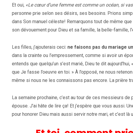
Et oui,
«Le cœur d’une femme est comme un océan, si vaste, 
personne prie selon ses désirs, ses besoins. Prions simpl
dans Son manuel céleste! Remarquons tout de même que les s
son dévouement pour Dieu et sa famille, la belle-famille, l’é
Les filles, j’ajouterais ceci:
ne faisons pas du mariage un
dans la crainte ou l’empressement, comme si avoir un époux
entends que quelqu’un s’est marié, Dieu te dit aujourd’hui,
que Je fasse l’oeuvre en toi. » À l’opposé, ne nous retenon
même si nous ne les connaissons pas encore. La prière tr
La semaine prochaine, c’est au tour de ces messieurs de pa
épouse. J’ai hâte de lire ça! Et j’espère que vous aussi.
pour honorer Dieu mais aussi servir notre mari, et c’est là 
Et toi, comment pri