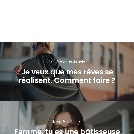
Navigation
de
Previous Article
l’article
Je veux que mes rêves se
Previous
réalisent. Comment faire ?
post:
Next Article
Femme, tu es une bâtisseuse