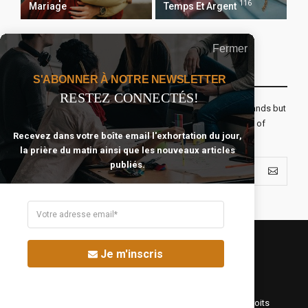
116
Mariage
Temps Et Argent
Fermer
Recevoir Notre Newsletter Chaque Matin
S'ABONNER À NOTRE NEWSLETTER
RESTEZ CONNECTÉS!
The real voyage of discovery consists not in seeking new lands but
seeing with new eyes. All journeys have secret destinations of
Recevez dans votre boîte email l'exhortation du jour,
which the traveler is unaware.
la prière du matin ainsi que les nouveaux articles
publiés.
Je m'inscris
©Fréquence Chrétienne Production 2016-2025. Tous droits