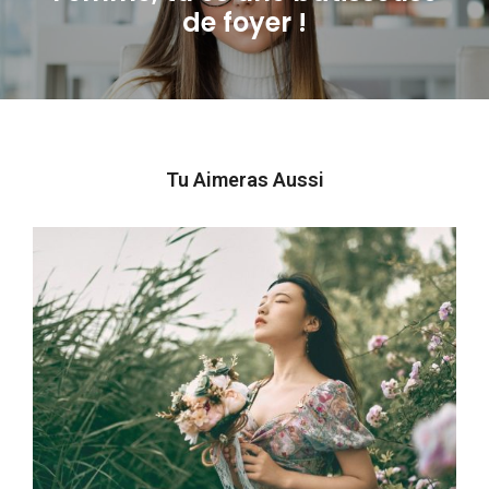
Next
de foyer !
post:
Tu Aimeras Aussi