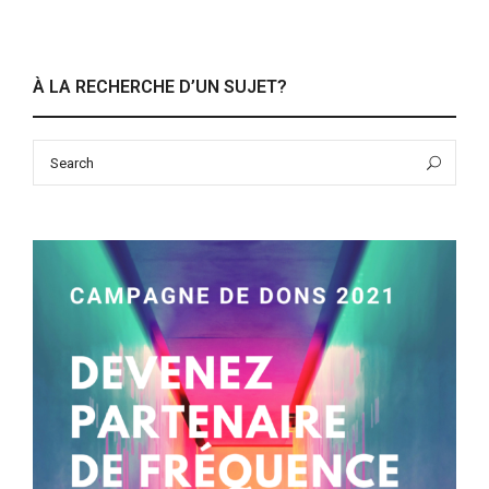
À LA RECHERCHE D’UN SUJET?
Search
Sea
for: