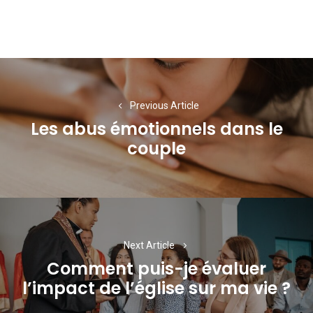
Navigation
de
Previous Article
l’article
Les abus émotionnels dans le
Previous
couple
post:
Next Article
Comment puis-je évaluer
Next
l’impact de l’église sur ma vie ?
post: