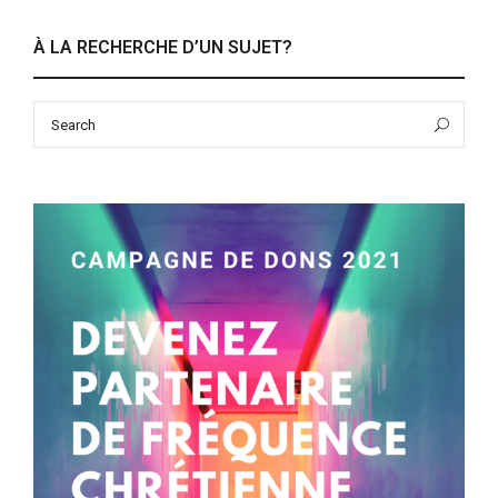
À LA RECHERCHE D’UN SUJET?
Search
Sea
for: