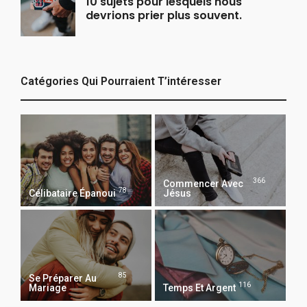
10 sujets pour lesquels nous
devrions prier plus souvent.
Catégories Qui Pourraient T’intéresser
366
Commencer Avec
78
Célibataire Épanoui
Jésus
85
Se Préparer Au
116
Mariage
Temps Et Argent