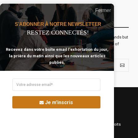
Fermer
Recevoir Notre Newsletter Chaque Matin
S'ABONNER À NOTRE NEWSLETTER
RESTEZ CONNECTÉS!
The real voyage of discovery consists not in seeking new lands but
seeing with new eyes. All journeys have secret destinations of
Recevez dans votre boîte email l'exhortation du jour,
which the traveler is unaware.
la prière du matin ainsi que les nouveaux articles
publiés.
Je m'inscris
©Fréquence Chrétienne Production 2016-2025. Tous droits
réservés.