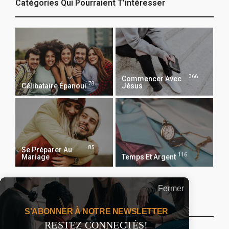
Catégories Qui Pourraient T’intéresser
366
Commencer Avec
78
Célibataire Épanoui
Jésus
85
Se Préparer Au
116
Mariage
Temps Et Argent
Fermer
Recevoir Notre Newsletter Chaque Matin
S'ABONNER À NOTRE NEWSLETTER
RESTEZ CONNECTÉS!