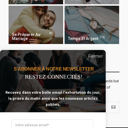
85
Se Préparer Au
116
Mariage
Temps Et Argent
Fermer
Recevoir Notre Newsletter Chaque Matin
S'ABONNER À NOTRE NEWSLETTER
RESTEZ CONNECTÉS!
The real voyage of discovery consists not in seeking new lands but
seeing with new eyes. All journeys have secret destinations of
Recevez dans votre boîte email l'exhortation du jour,
which the traveler is unaware.
la prière du matin ainsi que les nouveaux articles
publiés.