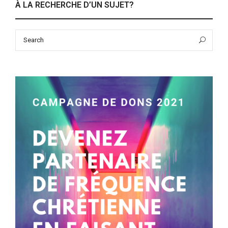
À LA RECHERCHE D’UN SUJET?
Search
Sea
for: