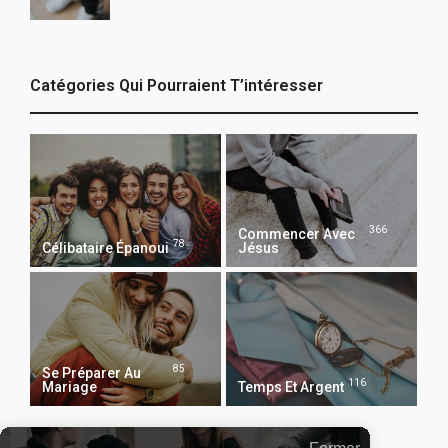
Catégories Qui Pourraient T’intéresser
366
Commencer Avec
78
Célibataire Épanoui
Jésus
85
Se Préparer Au
116
Mariage
Temps Et Argent