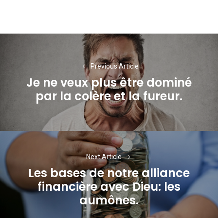
Navigation
de
Previous Article
l’article
Je ne veux plus être dominé
Previous
par la colère et la fureur.
post:
Next Article
Les bases de notre alliance
financière avec Dieu: les
Next
aumônes.
post: