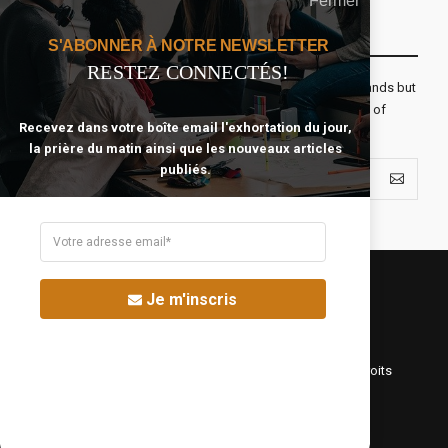
Fermer
Recevoir Notre Newsletter Chaque Matin
S'ABONNER À NOTRE NEWSLETTER
RESTEZ CONNECTÉS!
The real voyage of discovery consists not in seeking new lands but
seeing with new eyes. All journeys have secret destinations of
Recevez dans votre boîte email l'exhortation du jour,
which the traveler is unaware.
la prière du matin ainsi que les nouveaux articles
publiés.
Je m'inscris
©Fréquence Chrétienne Production 2016-2025. Tous droits
réservés.