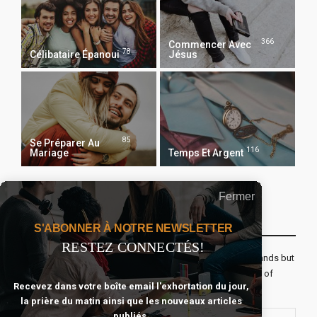
366
Commencer Avec
78
Célibataire Épanoui
Jésus
85
Se Préparer Au
116
Mariage
Temps Et Argent
Fermer
Recevoir Notre Newsletter Chaque Matin
S'ABONNER À NOTRE NEWSLETTER
RESTEZ CONNECTÉS!
The real voyage of discovery consists not in seeking new lands but
seeing with new eyes. All journeys have secret destinations of
Recevez dans votre boîte email l'exhortation du jour,
which the traveler is unaware.
la prière du matin ainsi que les nouveaux articles
publiés.