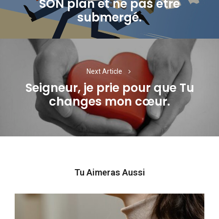
SON plan et ne pas être
post:
submergé.
Next Article
Seigneur, je prie pour que Tu
Next
changes mon cœur.
post:
Tu Aimeras Aussi