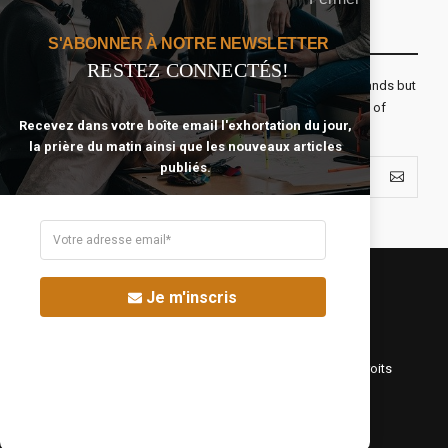
Recevoir Notre Newsletter Chaque Matin
S'ABONNER À NOTRE NEWSLETTER
RESTEZ CONNECTÉS!
The real voyage of discovery consists not in seeking new lands but
seeing with new eyes. All journeys have secret destinations of
Recevez dans votre boîte email l'exhortation du jour,
which the traveler is unaware.
la prière du matin ainsi que les nouveaux articles
publiés.
Je m'inscris
©Fréquence Chrétienne Production 2016-2025. Tous droits
réservés.