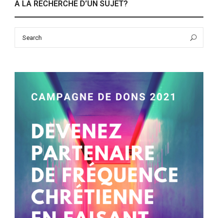
À LA RECHERCHE D’UN SUJET?
Search
Sea
for: