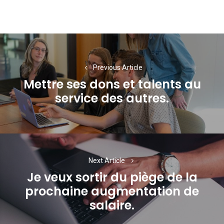
Navigation
de
Previous Article
l’article
Mettre ses dons et talents au
Previous
service des autres.
post:
Next Article
Je veux sortir du piège de la
prochaine augmentation de
Next
salaire.
post: