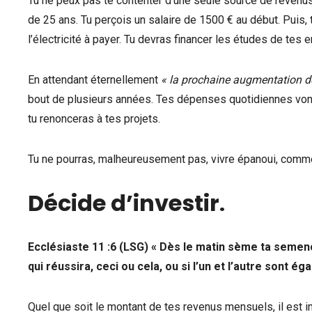
Tu ne peux pas te contenter d’une seule source de revenus, 
de 25 ans. Tu perçois un salaire de 1500 € au début. Puis, tu
l’électricité à payer. Tu devras financer les études de tes e
En attendant éternellement
« la prochaine augmentation de
bout de plusieurs années. Tes dépenses quotidiennes vont s
tu renonceras à tes projets.
Tu ne pourras, malheureusement pas, vivre épanoui, comme 
Décide d’investir
.
Ecclésiaste 11 :6 (LSG) « Dès le matin sème ta semence
qui réussira, ceci ou cela, ou si l’un et l’autre sont é
Quel que soit le montant de tes revenus mensuels, il est i