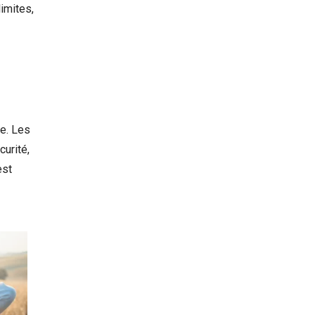
limites,
re. Les
curité,
est