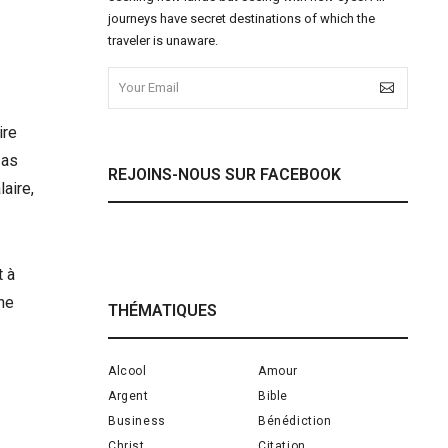
journeys have secret destinations of which the
traveler is unaware.
ire
 as
REJOINS-NOUS SUR FACEBOOK
aire,
t à
nne
THÉMATIQUES
Alcool
Amour
Argent
Bible
Business
Bénédiction
Christ
Citation