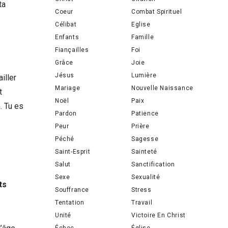
ta
Coeur
Combat Spirituel
Célibat
Eglise
Enfants
Famille
Fiançailles
Foi
Grâce
Joie
Jésus
Lumière
iller
Mariage
Nouvelle Naissance
t
Noël
Paix
. Tu es
Pardon
Patience
Peur
Prière
Péché
Sagesse
Saint-Esprit
Sainteté
Salut
Sanctification
Sexe
Sexualité
ts
Souffrance
Stress
Tentation
Travail
Unité
Victoire En Christ
Échec
Église