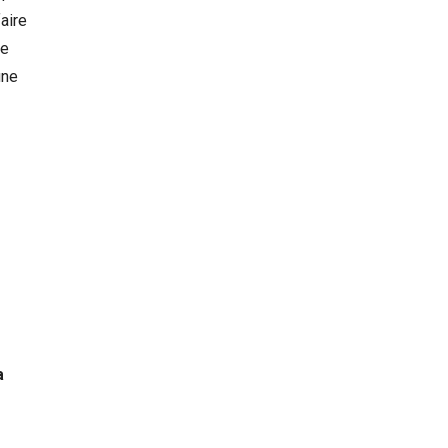
aire
le
une
a