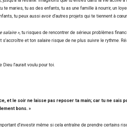
jusqu’à la retraite. Imaginons que tu entres dans la vie active à 
 te maries, tu as des enfants, tu as une famille à nourrir, un loye
nfants, tu peux aussi avoir d’autres projets qui te tiennent à cœur
 salaire »
, tu risques de rencontrer de sérieux problèmes financi
’accroître et ton salaire risque de ne plus suivre le rythme. Rés
Dieu l’aurait voulu pour toi.
, et le soir ne laisse pas reposer ta main; car tu ne sais p
galement bons. »
mportant d’investir même si cela entraîne de prendre certains ris