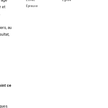
l’âge
Épreuve
r et
.
ers, au
ultat,
oint ce
ques.