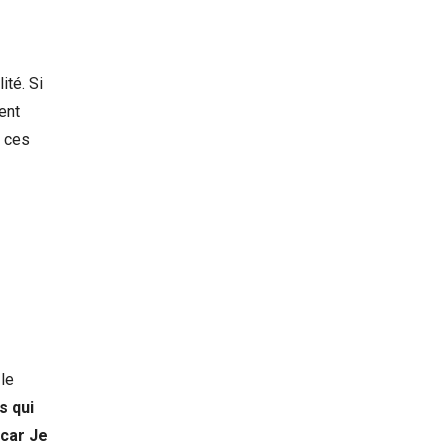
ité. Si
ent
s ces
 le
s qui
 car Je