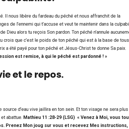
té. Il nous libère du fardeau du péché et nous affranchit de la
es de l’ennemi qui t’accuse et veut te maintenir dans la culpabil
 de Dieu alors tu reçois Son pardon. Ton péché n’annule aucunem
tu crois que c’est le poids de ton péché qui est à la base de tou
rix a été payé pour ton péché et Jésus-Christ te donne Sa paix.
ession est remise, à qui le péché est pardonné ! »
e et le repos
.
e source d’eau vive jaillira en ton sein. Et ton visage ne sera plus
 et abattue.
Mathieu 11 :28-29 (LSG) « Venez à Moi, vous tou
os. Prenez Mon joug sur vous et recevez Mes instructions,