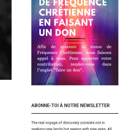
ABONNE-TOI À NOTRE NEWSLETTER
The real voyage of discovery consists not in
seeking new lands but seeing with new eyes. All