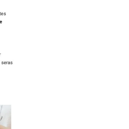
 tes
le
r
u seras