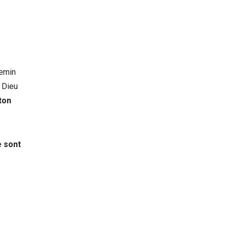
hemin
n Dieu
 ton
e sont