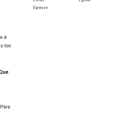
Épreuve
le à
ns ton
 Que
e Père